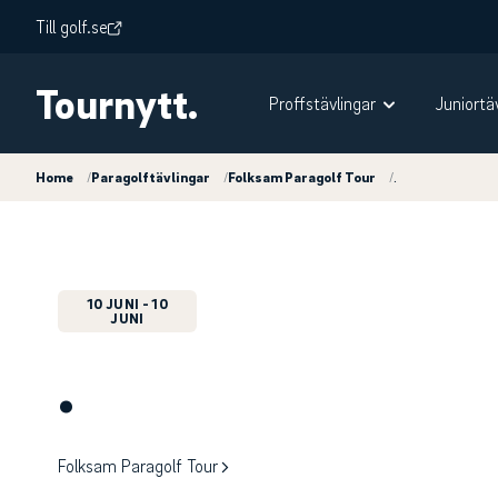
Till golf.se
Tournytt.
Proffstävlingar
Juniortä
Home
/
Paragolftävlingar
/
Folksam Paragolf Tour
/
.
10 JUNI
- 10
JUNI
.
Folksam Paragolf Tour