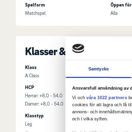
Spelform
Öppen för
Matchspel
Alla
Klasser & ronder
Klass
Samtycke
A Class
HCP
Ålder
Ansvarsfull användning av d
Herrar: +8.0 - 54.0
Herrar: 0-9
Vi och
våra 1022 partners
be
Damer: +8.0 - 54.0
Damer: 0-9
cookies för att lagra och få t
annons- och innehållsmätning
Klasstyp
Spelsätt
och i vilka syften.
Lag
-