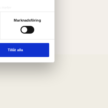
a meter
k)
ljsektionen
. Du kan ändra
Marknadsföring
andahålla funktioner för
n information från din enhet
 tur kombinera informationen
Tillåt alla
deras tjänster.