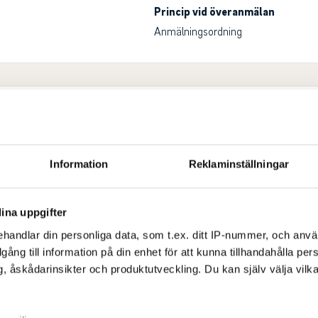
Princip vid överanmälan
Anmälningsordning
Information
Reklaminställningar
ina uppgifter
9
handlar din personliga data, som t.ex. ditt IP-nummer, och anv
9
illgång till information på din enhet för att kunna tillhandahålla pe
, åskådarinsikter och produktutveckling. Du kan själv välja vilk
Kön
Båda