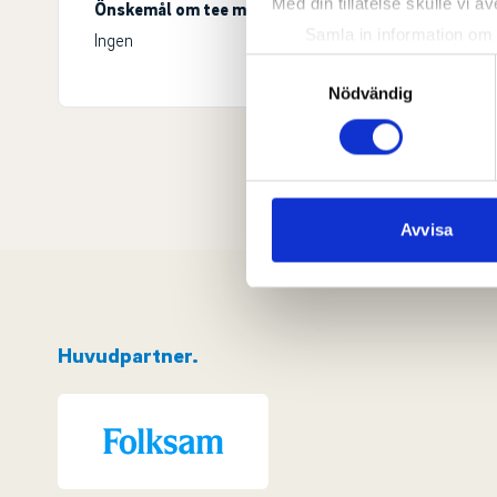
Med din tillåtelse skulle vi äve
Önskemål om tee möjlig för:
Samla in information om 
Ingen
Identifiera din enhet gen
Samtyckesval
Ta reda på mer om hur dina pe
Nödvändig
eller dra tillbaka ditt samtyc
Vi använder enhetsidentifierar
sociala medier och analysera 
till de sociala medier och a
Avvisa
med annan information som du 
Huvudpartner.