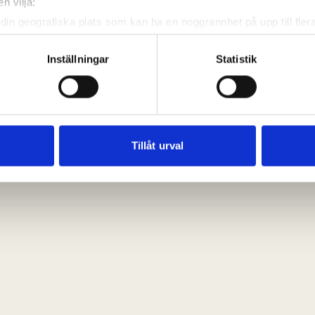
n vilja:
din geografiska plats som kan ha en noggrannhet på upp till fler
om att aktivt skanna den för specifika kännetecken (fingeravtryc
rsonliga uppgifter behandlas och ställ in dina preferenser i
deta
Inställningar
Statistik
ke när som helst från cookie-förklaringen.
e för att anpassa innehållet och annonserna till användarna, tillh
vår trafik. Vi vidarebefordrar även sådana identifierare och anna
nnons- och analysföretag som vi samarbetar med. Dessa kan i sin
Tillåt urval
har tillhandahållit eller som de har samlat in när du har använt 