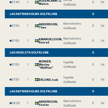
ROSENCRANTZ
,
07:40
1
0
Vit
Melvin
Golfklubb
LAG KATRINEHOLMS GOLFKLUBB
0
Katrineholms
ANDERSSON
,
07:50
1
0
Vit
Theo
Golfklubb
Katrineholms
EMANUELSSON
,
07:50
1
0
Vit
Konrad
Golfklubb
LAG INGELSTA GOLFKLUBB
0
MONIER
,
Ingelsta
07:50
1
Wesley
0
Vit
Golfklubb
"Wåfflan"
Ingelsta
07:50
1
0
Vit
EKLUND
, Isak
Golfklubb
LAG KATRINEHOLMS GOLFKLUBB
0
Katrineholms
ANDERSSON
,
08:00
1
0
Vit
Stefan
Golfklubb