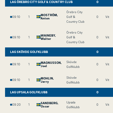
LAG ÖREBRO CITY GOLF & COUNTRY CLUB
0
Örebro City
MOSTRÖM
,
09:10
1
Golf &
0
Vit
Anton
Country Club
Örebro City
WAINEBY
,
09:10
1
Golf &
0
Vit
Walter
Country Club
LAG SKÖVDE GOLFKLUBB
0
Skövde
MAGNUSSON
,
09:10
1
0
Vit
Joel
Golfklubb
Skövde
MOHLIN
,
09:10
1
0
Vit
Jerry
Golfklubb
LAG UPSALA GOLFKLUBB
0
Upsala
SANDBERG
,
09:20
1
0
Vit
Oscar
Golfklubb