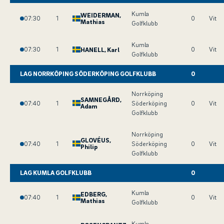
Kumla
WEIDERMAN
,
07:30
1
0
Vit
Mathias
Golfklubb
Kumla
07:30
1
0
Vit
HANELL
, Karl
Golfklubb
LAG NORRKÖPING SÖDERKÖPING GOLFKLUBB
0
Norrköping
SAMNEGÅRD
,
07:40
1
Söderköping
0
Vit
Adam
Golfklubb
Norrköping
GLOVÉUS
,
07:40
1
Söderköping
0
Vit
Philip
Golfklubb
LAG KUMLA GOLFKLUBB
0
Kumla
EDBERG
,
07:40
1
0
Vit
Mathias
Golfklubb
Kumla