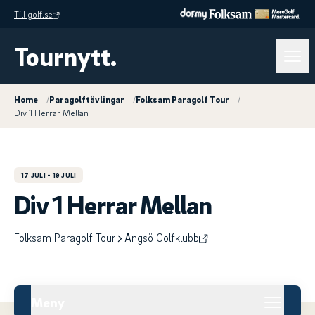
Till golf.se
Tournytt.
Home
/
Paragolftävlingar
/
Folksam Paragolf Tour
/
Div 1 Herrar Mellan
17 JULI
- 19 JULI
Div 1 Herrar Mellan
Folksam Paragolf Tour
Ängsö Golfklubb
Meny