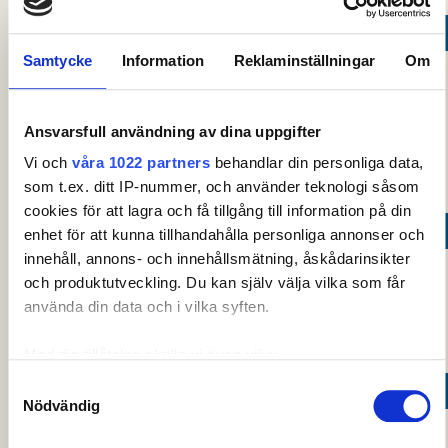
LAG ROSLAGENS GOLFKLUBB NORRTÄLJE
0
Samtycke
Information
Reklaminställningar
Om
Roslagens
LITHANDER
,
08:30
1
Golfklubb
0
Vit
William
Norrtälje
Ansvarsfull användning av dina uppgifter
Roslagens
Vi och
våra 1022 partners
behandlar din personliga data,
ELGH
, Erik
08:30
1
Golfklubb
0
Vit
som t.ex. ditt IP-nummer, och använder teknologi såsom
Norrtälje
cookies för att lagra och få tillgång till information på din
LAG FALKÖPINGS GOLFKLUBB
0
enhet för att kunna tillhandahålla personliga annonser och
innehåll, annons- och innehållsmätning, åskådarinsikter
Falköpings
LINDSTRÖM
,
08:30
1
0
Vit
och produktutveckling. Du kan själv välja vilka som får
Johannes
Golfklubb
använda din data och i vilka syften.
Falköpings
BERGGREN
,
08:30
1
0
Vit
Martin
Golfklubb
Med din tillåtelse skulle vi även vilja:
Samla in information om din geografiska plats som
Samtyckesval
LAG LIDKÖPINGS GOLFKLUBB
0
Nödvändig
kan ha en noggrannhet på upp till flera meter
Identifiera din enhet genom att aktivt skanna den för
Lidköpings
BERGLUND
,
08:40
1
0
Vit
Daniel