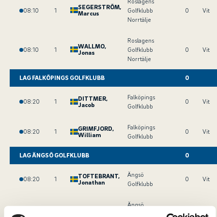
Roslagens
SEGERSTRÖM
,
08:10
1
Golfklubb
0
Vit
Marcus
Norrtälje
Roslagens
WALLMO
,
08:10
1
Golfklubb
0
Vit
Jonas
Norrtälje
LAG FALKÖPINGS GOLFKLUBB
0
Falköpings
DITTMER
,
08:20
1
0
Vit
Jacob
Golfklubb
Falköpings
GRIMFJORD
,
08:20
1
0
Vit
William
Golfklubb
LAG ÄNGSÖ GOLFKLUBB
0
Ängsö
TOFTEBRANT
,
08:20
1
0
Vit
Jonathan
Golfklubb
Ängsö
08:20
1
0
Vit
HAMRIN
, Emil
Golfklubb