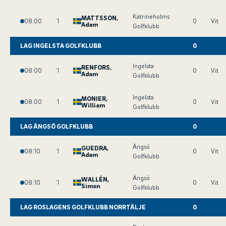
Katrineholms
MATTSSON
,
08:00
1
0
Vit
Adam
Golfklubb
LAG INGELSTA GOLFKLUBB
0
Ingelsta
RENFORS
,
08:00
1
0
Vit
Adam
Golfklubb
Ingelsta
MONIER
,
08:00
1
0
Vit
William
Golfklubb
LAG ÄNGSÖ GOLFKLUBB
0
Ängsö
GUEDRA
,
08:10
1
0
Vit
Adam
Golfklubb
Ängsö
WALLÉN
,
08:10
1
0
Vit
Simon
Golfklubb
LAG ROSLAGENS GOLFKLUBB NORRTÄLJE
0