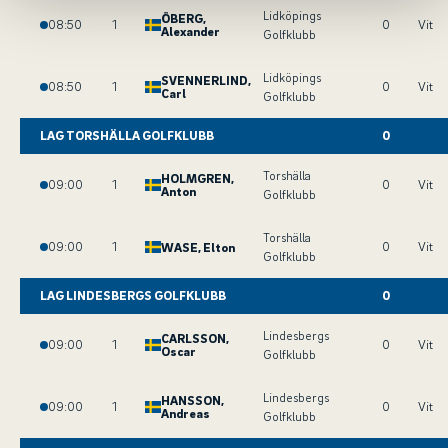
Lidköpings
ÖBERG
,
08:50
1
0
Vit
Alexander
Golfklubb
Lidköpings
SVENNERLIND
,
08:50
1
0
Vit
Carl
Golfklubb
LAG TORSHÄLLA GOLFKLUBB
0
Torshälla
HOLMGREN
,
09:00
1
0
Vit
Anton
Golfklubb
Torshälla
09:00
1
0
Vit
WASE
, Elton
Golfklubb
LAG LINDESBERGS GOLFKLUBB
0
Lindesbergs
CARLSSON
,
09:00
1
0
Vit
Oscar
Golfklubb
Lindesbergs
HANSSON
,
09:00
1
0
Vit
Andreas
Golfklubb