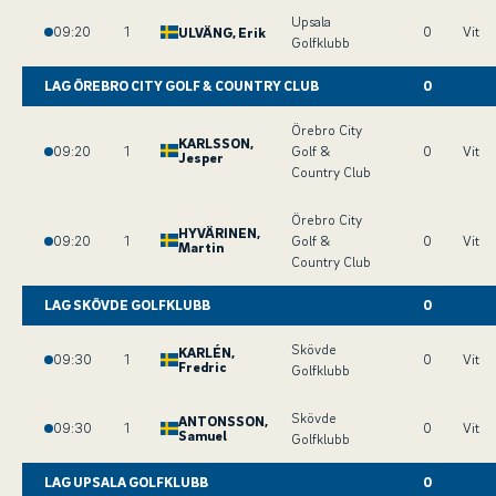
Upsala
09:20
1
0
Vit
ULVÄNG
, Erik
Golfklubb
LAG ÖREBRO CITY GOLF & COUNTRY CLUB
0
Örebro City
KARLSSON
,
09:20
1
Golf &
0
Vit
Jesper
Country Club
Örebro City
HYVÄRINEN
,
09:20
1
Golf &
0
Vit
Martin
Country Club
LAG SKÖVDE GOLFKLUBB
0
Skövde
KARLÉN
,
09:30
1
0
Vit
Fredric
Golfklubb
Skövde
ANTONSSON
,
09:30
1
0
Vit
Samuel
Golfklubb
LAG UPSALA GOLFKLUBB
0