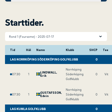
Starttider.
Tid
Hål
Namn
Klubb
SHCP
Tee
LAG NORRKÖPING SÖDERKÖPING GOLFKLUBB
0
Norrköping
LINDWALL
,
07:30
1
Söderköping
0
Vit
Erik
Golfklubb
Norrköping
GUSTAFSSON
,
07:30
1
Söderköping
0
Vit
Edvin
Golfklubb
LAG KUMLA GOLFKLUBB
0