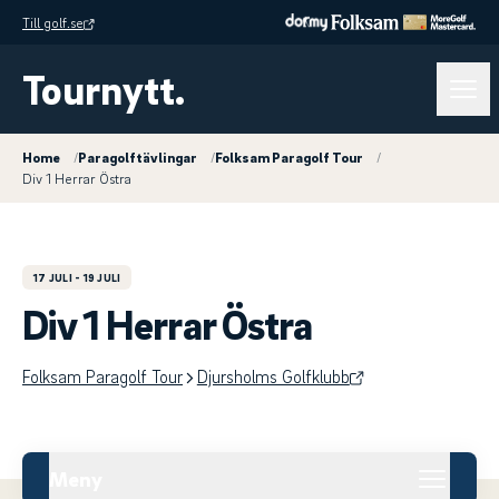
Till golf.se
Tournytt.
Home
/
Paragolftävlingar
/
Folksam Paragolf Tour
/
Div 1 Herrar Östra
17 JULI
- 19 JULI
Div 1 Herrar Östra
Folksam Paragolf Tour
Djursholms Golfklubb
Meny