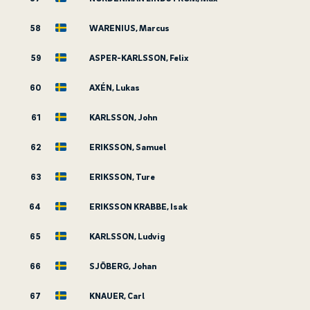
58
WARENIUS, Marcus
59
ASPER-KARLSSON, Felix
60
AXÉN, Lukas
61
KARLSSON, John
62
ERIKSSON, Samuel
63
ERIKSSON, Ture
64
ERIKSSON KRABBE, Isak
65
KARLSSON, Ludvig
66
SJÖBERG, Johan
67
KNAUER, Carl