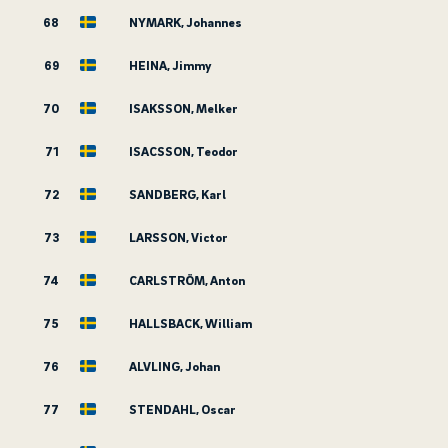
68
NYMARK, Johannes
69
HEINA, Jimmy
70
ISAKSSON, Melker
71
ISACSSON, Teodor
72
SANDBERG, Karl
73
LARSSON, Victor
74
CARLSTRÖM, Anton
75
HALLSBACK, William
76
ALVLING, Johan
77
STENDAHL, Oscar