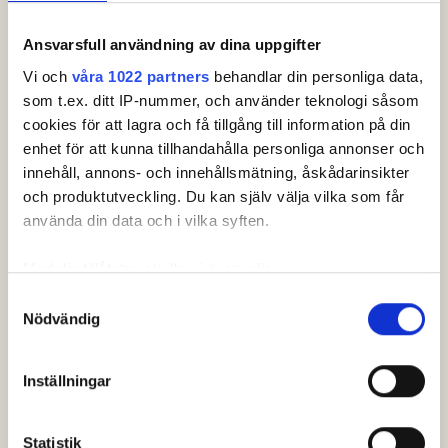
37
HELGESSON, Max
Ansvarsfull användning av dina uppgifter
Vi och
våra 1022 partners
behandlar din personliga data,
38
NILSSON, Kalle
som t.ex. ditt IP-nummer, och använder teknologi såsom
39
SYLVÉN, Joel
cookies för att lagra och få tillgång till information på din
enhet för att kunna tillhandahålla personliga annonser och
40
STRANDVI, Algot
innehåll, annons- och innehållsmätning, åskådarinsikter
och produktutveckling. Du kan själv välja vilka som får
41
THOMASSEN- OLSSON, Melker
använda din data och i vilka syften.
42
OLSSON, Arvid
Med din tillåtelse skulle vi även vilja:
43
KORNELIUSSON, Albin
Samla in information om din geografiska plats som
Samtyckesval
Nödvändig
kan ha en noggrannhet på upp till flera meter
44
JOSEFSSON, Christoffer
Identifiera din enhet genom att aktivt skanna den för
specifika kännetecken (fingeravtryck)
45
EDEBALK, Felix
Inställningar
Ta reda på mer om hur dina personliga uppgifter
behandlas och ställ in dina preferenser i
detaljsektionen
.
46
BACKMAN, Fredrik
Statistik
Du kan ändra eller dra tillbaka ditt samtycke när som