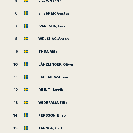
5
LILJA, Henrik
6
STERNER, Gustav
7
IVARSSON, Isak
8
WEJSHAG, Anton
9
THIM, Milo
10
LÄNZLINGER, Oliver
11
EKBLAD, William
12
DIHNÉ, Henrik
13
WIDEPALM, Filip
14
PERSSON, Enzo
15
TAENGH, Carl