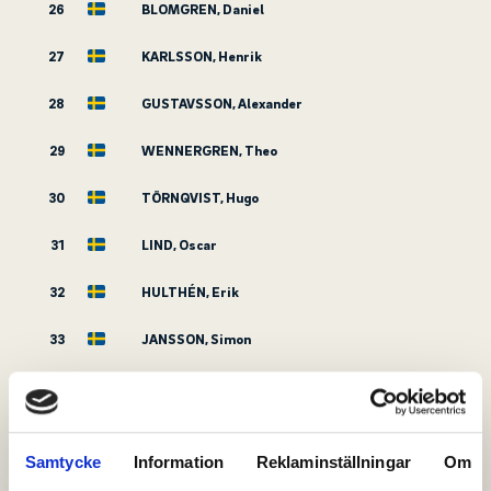
26
BLOMGREN, Daniel
27
KARLSSON, Henrik
28
GUSTAVSSON, Alexander
29
WENNERGREN, Theo
30
TÖRNQVIST, Hugo
31
LIND, Oscar
32
HULTHÉN, Erik
33
JANSSON, Simon
34
HEYNE SUNDQVIST, Melwin
35
HALALKIC, Dennis
Samtycke
Information
Reklaminställningar
Om
36
FRANZÉN GÖRANSSON, Alfred