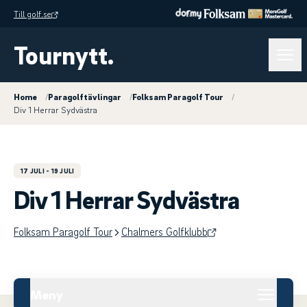
Till golf.se
Tournytt.
Home
/
Paragolftävlingar
/
Folksam Paragolf Tour
/
Div 1 Herrar Sydvästra
17 JULI
- 19 JULI
Div 1 Herrar Sydvästra
Folksam Paragolf Tour
Chalmers Golfklubb
Meny