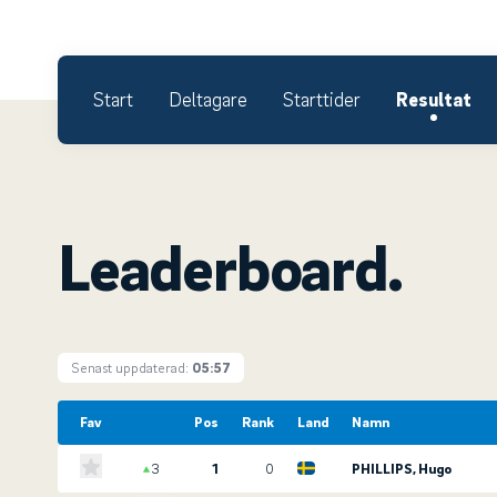
Start
Deltagare
Starttider
Resultat
Leaderboard.
Senast uppdaterad:
05:57
Fav
Pos
Rank
Land
Namn
3
1
0
PHILLIPS, Hugo