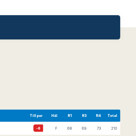
Till par
Hål
R1
R3
R4
Total
-6
F
68
69
73
210