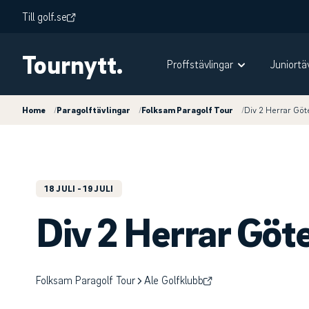
Till golf.se
Tournytt.
Proffstävlingar
Juniortä
Home
/
Paragolftävlingar
/
Folksam Paragolf Tour
/
Div 2 Herrar Gö
18 JULI
- 19 JULI
Div 2 Herrar Göt
Folksam Paragolf Tour
Ale Golfklubb