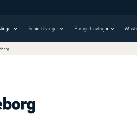
vlingar
Seniortävlingar
Paragolftävlingar
Mäste
teborg
eborg