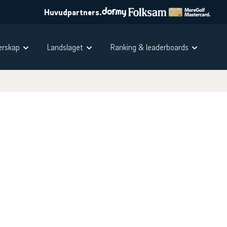
Huvudpartners.
rskap
Landslaget
Ranking & leaderboards