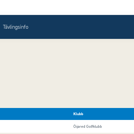
Tävlingsinfo
Klubb
Öijared Golfklubb