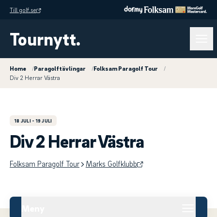
Till golf.se
Tournytt.
Home
/
Paragolftävlingar
/
Folksam Paragolf Tour
/
Div 2 Herrar Västra
18 JULI
- 19 JULI
Div 2 Herrar Västra
Folksam Paragolf Tour
Marks Golfklubb
Meny