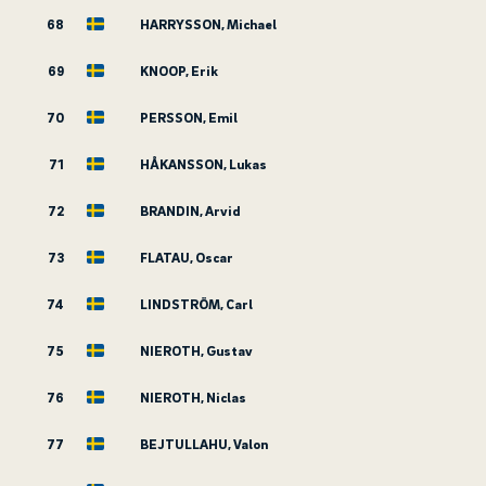
68
HARRYSSON, Michael
69
KNOOP, Erik
70
PERSSON, Emil
71
HÅKANSSON, Lukas
72
BRANDIN, Arvid
73
FLATAU, Oscar
74
LINDSTRÖM, Carl
75
NIEROTH, Gustav
76
NIEROTH, Niclas
77
BEJTULLAHU, Valon