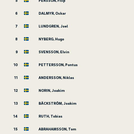
5
PERSSON, Filip
6
DALMYR, Oskar
7
LUNDGREN, Joel
8
NYBERG, Hugo
9
SVENSSON, Elvin
10
PETTERSSON, Pontus
11
ANDERSSON, Niklas
12
NORIN, Joakim
13
BÄCKSTRÖM, Joakim
14
RUTH, Tobias
15
ABRAHAMSSON, Tom