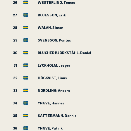
26
WESTERLING, Tomas
27
BOJESSON, Erik
28
WALAN, Simon
29
SVENSSON, Pontus
30
BLÜCHER BJÖRKSTÅHL, Daniel
31
LYCKHOLM, Jesper
32
HÖGKVIST, Linus
33
NORDLING, Anders
34
YNGVE, Hannes
35
SÄTTERMANN, Dennis
36
YNGVE, Patrik