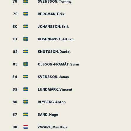
78
SVENSSON, Tommy
79
BERGMAN, Erik
80
JOHANSSON, Erik
81
ROSENQVIST, Alfred
82
KNUTSSON, Daniel
83
OLSSON-FRAMÅT, Sami
84
SVENSSON, Jonas
85
LUNDMARK, Vincent
86
BLYBERG, Anton
87
SAND, Hugo
88
ZWART, Marthijs