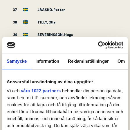
37
JÄÄSKÖ, Petter
38
TILLY, Olle
39
SEVERINSSON, Hugo
40
JAKOBSSON, William
41
JOHANSSON, Noah
Samtycke
Information
Reklaminställningar
Om
42
RASMUSSEN, Melker
Ansvarsfull användning av dina uppgifter
43
ANDERSSON, Alvin
Vi och
våra 1022 partners
behandlar din personliga data,
44
FOGELSTRÖM, Olle
som t.ex. ditt IP-nummer, och använder teknologi såsom
cookies för att lagra och få tillgång till information på din
45
HAMMAR, Oscar
enhet för att kunna tillhandahålla personliga annonser och
innehåll, annons- och innehållsmätning, åskådarinsikter
46
BRORSSON, Vidar
och produktutveckling. Du kan själv välja vilka som får