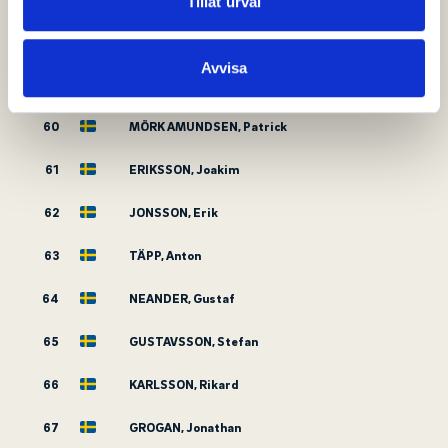
Dessa kan i sin tur kombinera informationen med annan
Tillåt urval
information som du har tillhandahållit eller som de har
58
LÖWBERG, Niklas
samlat in när du har använt deras tjänster.
Avvisa
59
RISVÅG, Max
60
MÖRK AMUNDSEN, Patrick
61
ERIKSSON, Joakim
62
JONSSON, Erik
63
TÄPP, Anton
64
NEANDER, Gustaf
65
GUSTAVSSON, Stefan
66
KARLSSON, Rikard
67
GROGAN, Jonathan