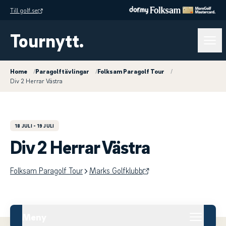
Till golf.se
Tournytt.
Home
/
Paragolftävlingar
/
Folksam Paragolf Tour
/
Div 2 Herrar Västra
18 JULI
- 19 JULI
Div 2 Herrar Västra
Folksam Paragolf Tour
Marks Golfklubb
Meny