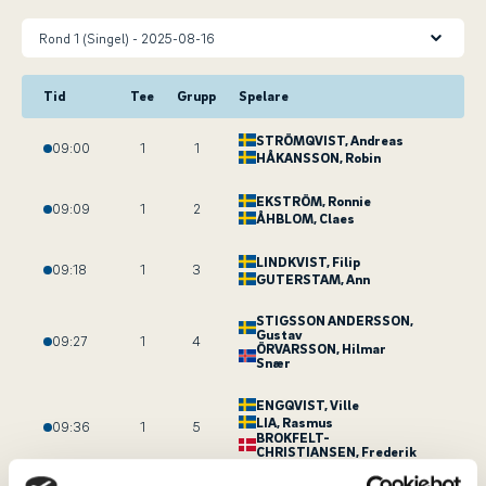
Tid
Tee
Grupp
Spelare
STRÖMQVIST
, Andreas
09:00
1
1
HÅKANSSON
, Robin
EKSTRÖM
, Ronnie
09:09
1
2
ÅHBLOM
, Claes
LINDKVIST
, Filip
09:18
1
3
GUTERSTAM
, Ann
STIGSSON ANDERSSON
,
Gustav
09:27
1
4
ÖRVARSSON
, Hilmar
Snær
ENGQVIST
, Ville
LIA
, Rasmus
09:36
1
5
BROKFELT-
CHRISTIANSEN
, Frederik