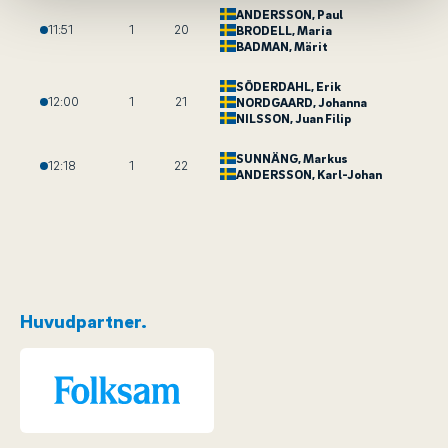
ANDERSSON
, Paul
11:51
1
20
BRODELL
, Maria
BADMAN
, Märit
SÖDERDAHL
, Erik
12:00
1
21
NORDGAARD
, Johanna
NILSSON
, Juan Filip
SUNNÄNG
, Markus
12:18
1
22
ANDERSSON
, Karl-Johan
Huvudpartner.