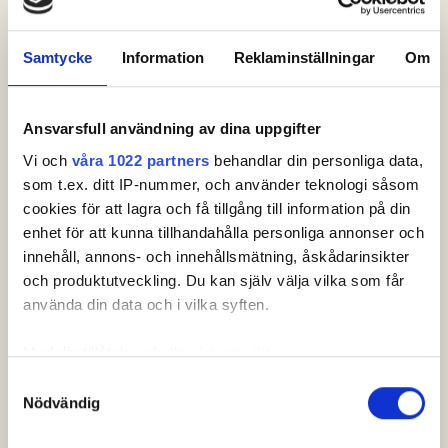
LÖDESJÖ
, Linus
09:45
1
6
SCHUTSANDER
, David
MALO
, Marcus
Samtycke
Information
Reklaminställningar
Om
KAMMERSTAD
, Johan
09:54
1
7
JONSSON
, Björn
Ansvarsfull användning av dina uppgifter
JONSSON
, Oskar
10:03
1
8
PETTERSSON
, Richard
Vi och
våra 1022 partners
behandlar din personliga data,
HOFF
, Richard
som t.ex. ditt IP-nummer, och använder teknologi såsom
BJÖRKMARKER
, Markus
cookies för att lagra och få tillgång till information på din
10:12
1
9
RYLANDER
, Vincent
enhet för att kunna tillhandahålla personliga annonser och
ARM
, Philip
innehåll, annons- och innehållsmätning, åskådarinsikter
MALMBERG
, Erika
och produktutveckling. Du kan själv välja vilka som får
10:21
1
10
NORRMAN
, Felix
använda din data och i vilka syften.
BJURLING
, Rasmus
BOHLIN
, Patric
Med din tillåtelse skulle vi även vilja:
GUTKE
, Jesper
10:30
1
11
Samla in information om din geografiska plats som
HASSELGREN AXELSON
,
Samtyckesval
Melker
Nödvändig
kan ha en noggrannhet på upp till flera meter
Identifiera din enhet genom att aktivt skanna den för
AHLINDER
, Benny
10:39
1
12