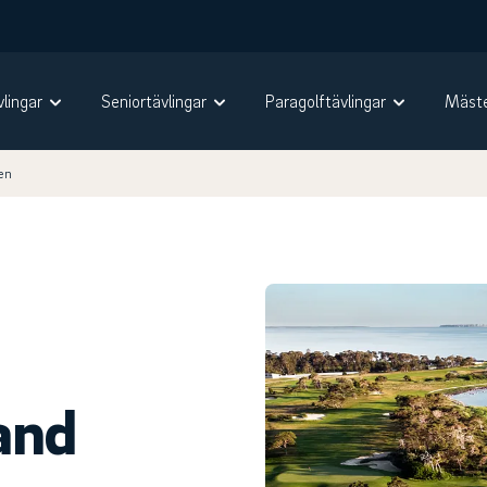
vlingar
Seniortävlingar
Paragolftävlingar
Mäste
en
and