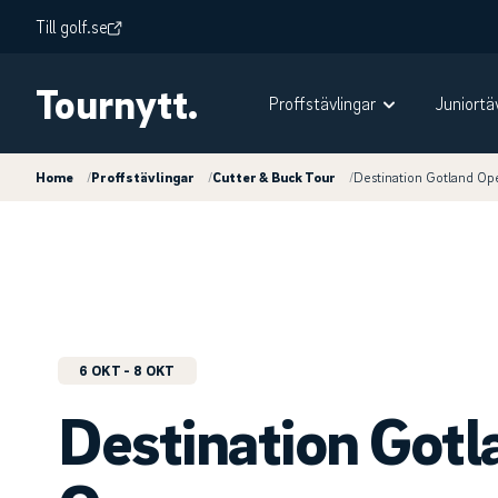
Till golf.se
Tournytt.
Proffstävlingar
Juniortä
Home
/
Proffstävlingar
/
Cutter & Buck Tour
/
Destination Gotland Op
6 OKT
- 8 OKT
Destination Gotl