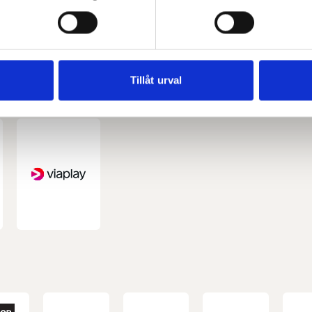
ke när som helst från cookie-förklaringen.
e för att anpassa innehållet och annonserna till användarna, tillh
vår trafik. Vi vidarebefordrar även sådana identifierare och anna
nnons- och analysföretag som vi samarbetar med. Dessa kan i sin
Tillåt urval
har tillhandahållit eller som de har samlat in när du har använt 