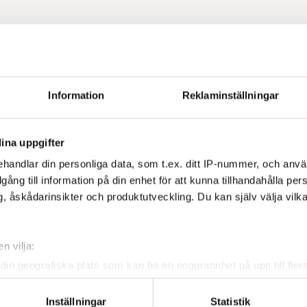
Information
Reklaminställningar
ina uppgifter
handlar din personliga data, som t.ex. ditt IP-nummer, och anv
illgång till information på din enhet för att kunna tillhandahålla pe
, åskådarinsikter och produktutveckling. Du kan själv välja vilk
n vilja:
din geografiska plats som kan ha en noggrannhet på upp till fler
om att aktivt skanna den för specifika kännetecken (fingeravtryc
rsonliga uppgifter behandlas och ställ in dina preferenser i
deta
Inställningar
Statistik