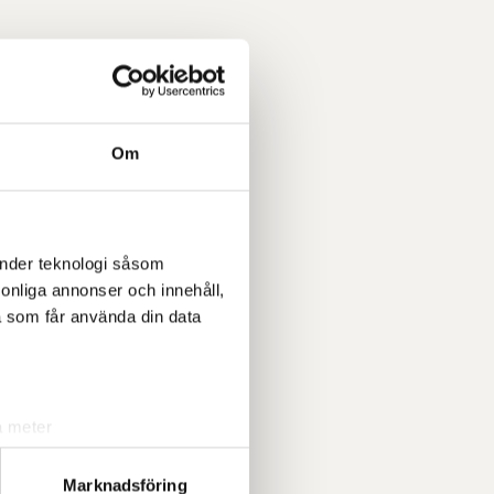
Om
änder teknologi såsom
rsonliga annonser och innehåll,
a som får använda din data
a meter
k)
ljsektionen
. Du kan ändra
Marknadsföring