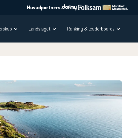
Huvudpartners.
rskap
Landslaget
Ranking & leaderboards