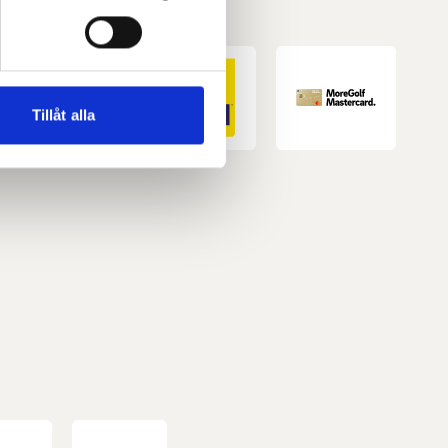
andahålla funktioner för
n information från din enhet
 tur kombinera informationen
Tillåt alla
deras tjänster.