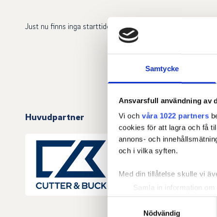
Just nu finns inga starttider.
Samtycke
Ansvarsfull användning av d
Huvudpartner
Vi och
våra 1022 partners
be
cookies för att lagra och få t
annons- och innehållsmätning
och i vilka syften.
Med din tillåtelse skulle vi äve
Samla in information om 
Identifiera din enhet gen
Samtyckesval
Ta reda på mer om hur dina pe
Nödvändig