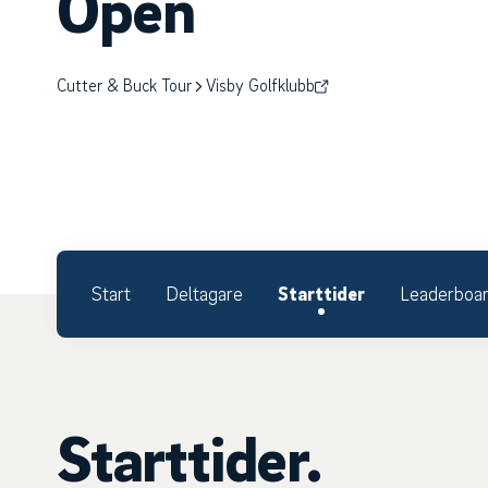
Open
Cutter & Buck Tour
Visby Golfklubb
Start
Deltagare
Starttider
Leaderboa
Starttider.