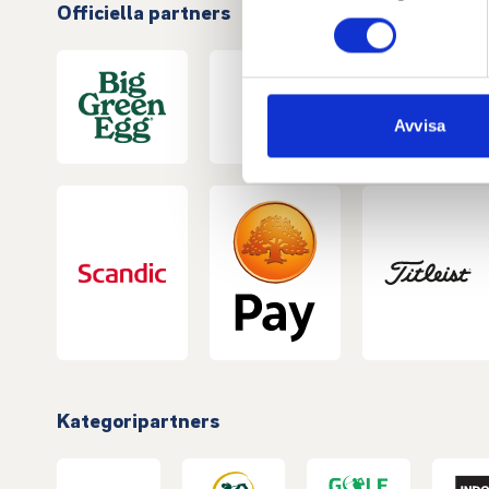
Officiella partners
eller dra tillbaka ditt samtyc
Vi använder enhetsidentifierar
sociala medier och analysera 
till de sociala medier och a
Avvisa
med annan information som du 
Kategoripartners