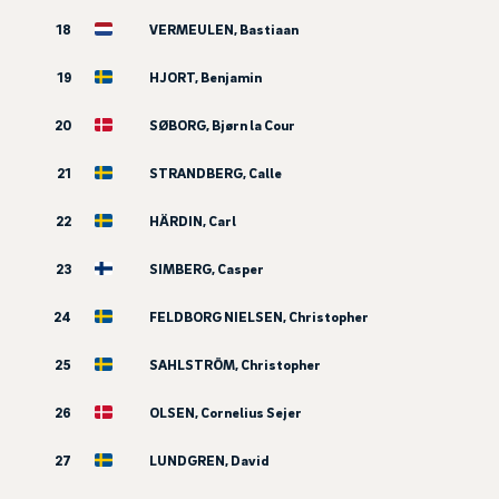
18
VERMEULEN, Bastiaan
19
HJORT, Benjamin
20
SØBORG, Bjørn la Cour
21
STRANDBERG, Calle
22
HÄRDIN, Carl
23
SIMBERG, Casper
24
FELDBORG NIELSEN, Christopher
25
SAHLSTRÖM, Christopher
26
OLSEN, Cornelius Sejer
27
LUNDGREN, David