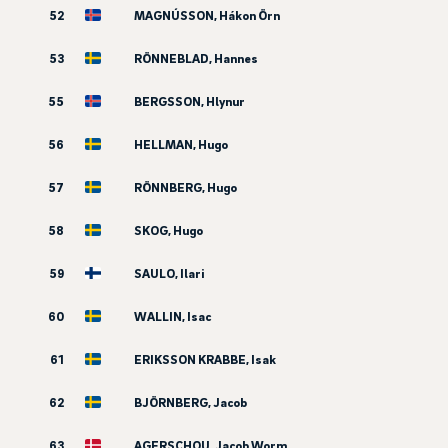
52
MAGNÚSSON, Hákon Örn
53
RÖNNEBLAD, Hannes
55
BERGSSON, Hlynur
56
HELLMAN, Hugo
57
RÖNNBERG, Hugo
58
SKOG, Hugo
59
SAULO, Ilari
60
WALLIN, Isac
61
ERIKSSON KRABBE, Isak
62
BJÖRNBERG, Jacob
63
AGERSCHOU, Jacob Worm