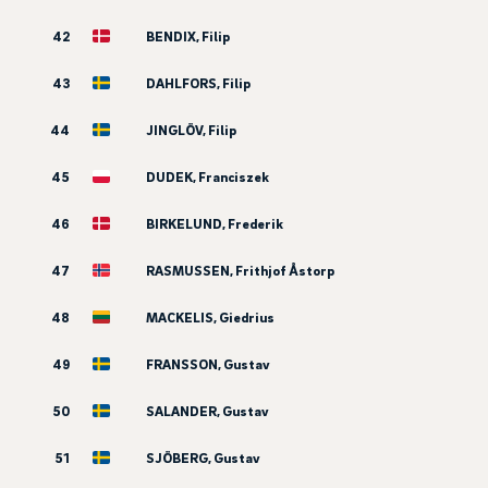
42
BENDIX, Filip
43
DAHLFORS, Filip
44
JINGLÖV, Filip
45
DUDEK, Franciszek
46
BIRKELUND, Frederik
47
RASMUSSEN, Frithjof Åstorp
48
MACKELIS, Giedrius
49
FRANSSON, Gustav
50
SALANDER, Gustav
51
SJÖBERG, Gustav