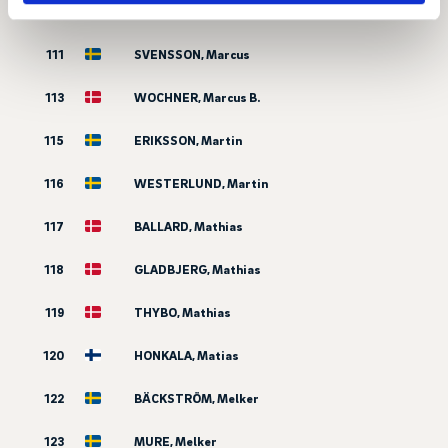
109
BOGUSZ, Marcin
111
SVENSSON, Marcus
113
WOCHNER, Marcus B.
115
ERIKSSON, Martin
116
WESTERLUND, Martin
117
BALLARD, Mathias
118
GLADBJERG, Mathias
119
THYBO, Mathias
120
HONKALA, Matias
122
BÄCKSTRÖM, Melker
123
MURE, Melker