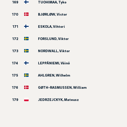
169
TUOHIMAA, Tyko
170
BJØRLØW, Victor
171
ESKOLA, Vihtori
172
FORSLUND, Viktor
173
NORDWALL, Viktor
174
LEPPÄNIEMI, Väinö
175
AHLGREN, Wilhelm
176
GØTH-RASMUSSEN, William
179
JEDRZEJCKYK, Mateusz