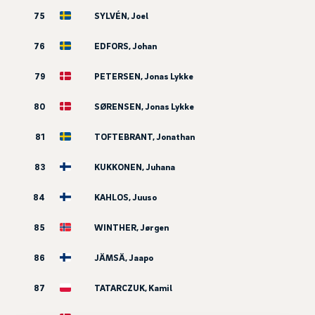
75
SYLVÉN, Joel
76
EDFORS, Johan
79
PETERSEN, Jonas Lykke
80
SØRENSEN, Jonas Lykke
81
TOFTEBRANT, Jonathan
83
KUKKONEN, Juhana
84
KAHLOS, Juuso
85
WINTHER, Jørgen
86
JÄMSÄ, Jaapo
87
TATARCZUK, Kamil