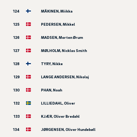
124
MÄKINEN, Miikka
125
PEDERSEN, Mikkel
126
MADSEN, Morten Ørum
127
MØLHOLM, Nicklas Smith
128
TYRY, Nikke
129
LANGE ANDERSEN, Nikolaj
130
PHAN, Noah
132
LILLIEDAHL, Oliver
133
KJÆR, Oliver Bredahl
134
JØRGENSEN, Oliver Hundebøll