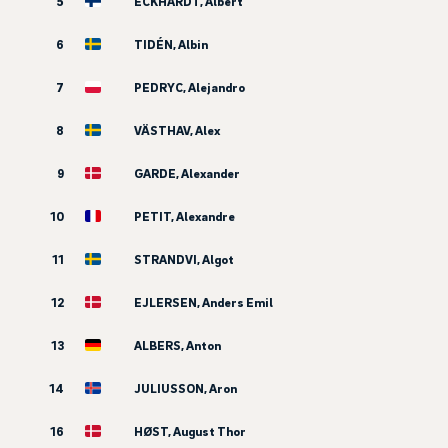
5
ECKHARDT, Albert
6
TIDÉN, Albin
7
PEDRYC, Alejandro
8
VÄSTHAV, Alex
9
GARDE, Alexander
10
PETIT, Alexandre
11
STRANDVI, Algot
12
EJLERSEN, Anders Emil
13
ALBERS, Anton
14
JULIUSSON, Aron
16
HØST, August Thor