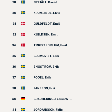
28
NYFJÄLL, David
30
KRUMLINDE, Elvis
31
GULDFELDT, Emil
32
KJELDSEN, Emil
34
TINGSTED BLUM, Emil
35
BLOMQVIST, Erik
36
ENGSTRÖM, Erik
37
FOGEL, Erik
38
JANSSON, Erik
40
BRADHERING , Fabius Will
41
JORDANSSON, Felix