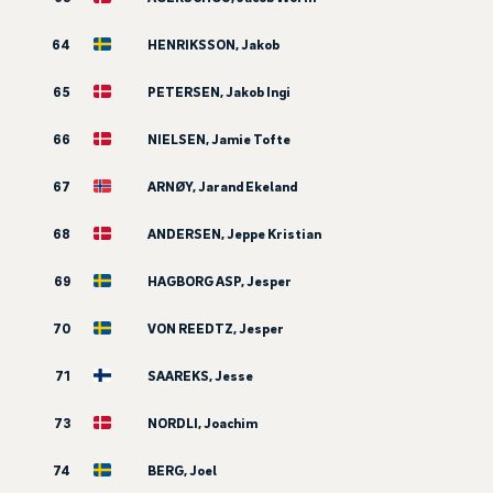
64
HENRIKSSON, Jakob
65
PETERSEN, Jakob Ingi
66
NIELSEN, Jamie Tofte
67
ARNØY, Jarand Ekeland
68
ANDERSEN, Jeppe Kristian
69
HAGBORG ASP, Jesper
70
VON REEDTZ, Jesper
71
SAAREKS, Jesse
73
NORDLI, Joachim
74
BERG, Joel