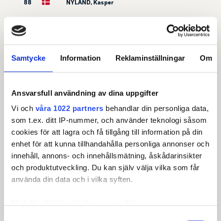
88
NYLAND, Kasper
89
KOIVU, Kim
90
SKORSTENGAARD, Kristian Rønn
Samtycke
Information
Reklaminställningar
Om
91
DIDERIKSEN, Kristian Svinth
92
MAX, Kristoffer
Ansvarsfull användning av dina uppgifter
93
SOSNOWSKI, Krzysztof
Vi och
våra 1022 partners
behandlar din personliga data,
som t.ex. ditt IP-nummer, och använder teknologi såsom
94
ROSENDAHL, Lauri
cookies för att lagra och få tillgång till information på din
enhet för att kunna tillhandahålla personliga annonser och
95
HELLBERG, Leevi
innehåll, annons- och innehållsmätning, åskådarinsikter
och produktutveckling. Du kan själv välja vilka som får
96
HAUGER, Leon Sebastian
använda din data och i vilka syften.
97
ERIKSSON, Ludvig
Med din tillåtelse skulle vi även vilja:
98
ERIKSSON, Ludvig
Samla in information om din geografiska plats som
Samtyckesval