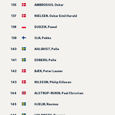
135
AMBROSIUS, Oskar
137
NIELSEN, Oskar Emil Harald
138
DUDZIK, Pawel
139
OJA, Pekko
140
AHLQVIST, Pelle
141
EDBERG, Pelle
142
BÆK, Peter Launer
143
NILSSON, Philip Sillesen
144
ALSTRUP-RUKIN, Paal Christian
145
HJELM, Rasmus