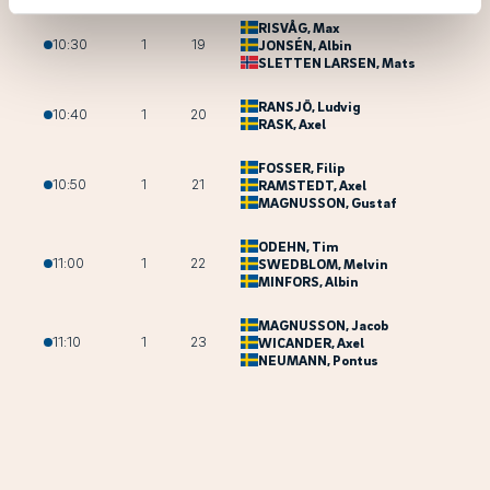
RISVÅG
, Max
10:30
1
19
JONSÉN
, Albin
SLETTEN LARSEN
, Mats
RANSJÖ
, Ludvig
10:40
1
20
RASK
, Axel
FOSSER
, Filip
10:50
1
21
RAMSTEDT
, Axel
MAGNUSSON
, Gustaf
ODEHN
, Tim
11:00
1
22
SWEDBLOM
, Melvin
MINFORS
, Albin
MAGNUSSON
, Jacob
11:10
1
23
WICANDER
, Axel
NEUMANN
, Pontus