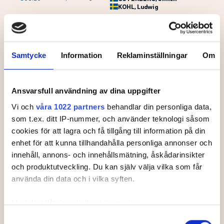
KOHL
, Ludwig
KÄLLBERG
, Olle
08:30
1
7
WENNERGREN
, Theo
BJÖRKQVIST
, Victor
Samtycke
Information
Reklaminställningar
Om
ANDERSSON
, William
08:40
1
8
HERMANSSON
, Jonathan
MATTSSON
, Ludvig
Ansvarsfull användning av dina uppgifter
FORSELL
, Ture
08:50
1
9
Vi och
våra 1022 partners
behandlar din personliga data,
HIERTNER
, Eskil
JOHANSSON
, Elias
som t.ex. ditt IP-nummer, och använder teknologi såsom
cookies för att lagra och få tillgång till information på din
SAMUELSSON
, Malte
09:00
1
10
BERGVALL-HARTMANN
,
enhet för att kunna tillhandahålla personliga annonser och
Pelle
innehåll, annons- och innehållsmätning, åskådarinsikter
och produktutveckling. Du kan själv välja vilka som får
SOHLBERG
, Axel
09:10
1
11
SKOGLUND
, Kasper
använda din data och i vilka syften.
GRANBOM
, Noel
Med din tillåtelse skulle vi även vilja:
ANDERSSON
, Anton
09:20
1
12
ABRAHAMSSON
, Joel
Samla in information om din geografiska plats som
Samtyckesval
TYKESSON
, Fabian