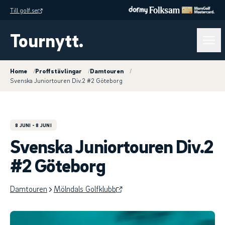
Till golf.se
Tournytt.
Home
/
Proffstävlingar
/
Damtouren
/
Svenska Juniortouren Div.2 #2 Göteborg
8 JUNI
- 8 JUNI
Svenska Juniortouren Div.2
#2 Göteborg
Damtouren
Mölndals Golfklubb