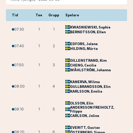
Tid
Tee
Grupp
Spelare
KWASNIEWSKI
, Sophie
07:30
1
1
BERNDTSSON
, Ellen
EDFORS
, Jolene
07:40
1
2
HILDING
, Märta
GILLENSTRAND
, Kim
07:50
1
3
CHENG
, Cecilia
WÅHLSTRÖM
, Johanna
KANERVA
, Wilma
08:00
1
4
GULLBRANDSSON
, Elin
KARLSSON
, Emilia
OLSSON
, Elin
ANDERSSON FREIHOLTZ
,
08:10
1
5
Filippa
CARLSON
, Joline
EVERITT
, Gustav
08:20
1
6
ÖSTERBERG
, Simon