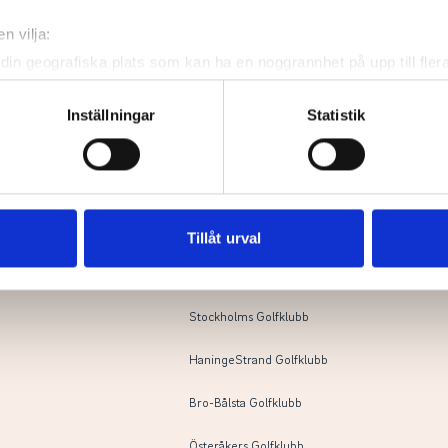
Haninge Golfklubb
n vilja:
Ågesta Golfklubb
din geografiska plats som kan ha en noggrannhet på upp till fler
om att aktivt skanna den för specifika kännetecken (fingeravtryc
Ekerum Golfklubb
rsonliga uppgifter behandlas och ställ in dina preferenser i
deta
Inställningar
Statistik
ke när som helst från cookie-förklaringen.
Lidingö Golfklubb
e för att anpassa innehållet och annonserna till användarna, tillh
Ingarö Golfklubb
vår trafik. Vi vidarebefordrar även sådana identifierare och anna
Österåkers Golfklubb
nnons- och analysföretag som vi samarbetar med. Dessa kan i sin
Tillåt urval
har tillhandahållit eller som de har samlat in när du har använt 
Djursholms Golfklubb
Stockholms Golfklubb
HaningeStrand Golfklubb
Bro-Bålsta Golfklubb
Österåkers Golfklubb