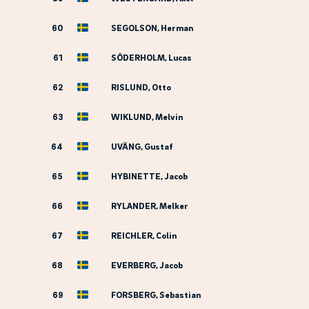
60
SEGOLSON, Herman
61
SÖDERHOLM, Lucas
62
RISLUND, Otto
63
WIKLUND, Melvin
64
UVÄNG, Gustaf
65
HYBINETTE, Jacob
66
RYLANDER, Melker
67
REICHLER, Colin
68
EVERBERG, Jacob
69
FORSBERG, Sebastian