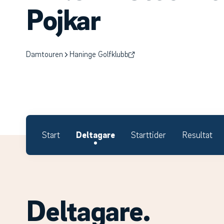
Pojkar
Damtouren
Haninge Golfklubb
Start
Deltagare
Starttider
Resultat
Deltagare.