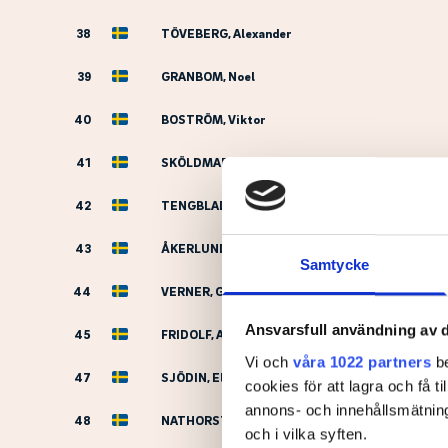
38
TÖVEBERG, Alexander
39
GRANBOM, Noel
40
BOSTRÖM, Viktor
41
SKÖLDMARK, Hugo
42
TENGBLAD, Elis
43
ÅKERLUND, Lowe
Samtycke
44
VERNER, Gasper
Ansvarsfull användning av d
45
FRIDOLF, Alvin
Vi och
våra 1022 partners
be
47
SJÖDIN, Elliot
cookies för att lagra och få t
annons- och innehållsmätning
48
NATHORST-WINDAHL, Carl
och i vilka syften.