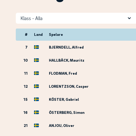
Klass
#
Land
Spelare
7
BJERNDELL, Alfred
10
HALLBÄCK, Mauritz
11
FLODMAN, Fred
12
LORENTZSON, Casper
15
KÖSTER, Gabriel
16
ÖSTERBERG, Simon
21
ANJOU, Oliver