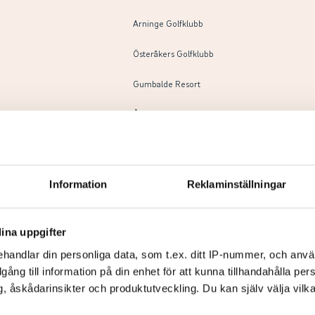
Arninge Golfklubb
Österåkers Golfklubb
Gumbalde Resort
Ågesta Golfklubb
Waxholms Golfklubb
Grönlund Golfklubb
Information
Reklaminställningar
Täby Golfklubb
ina uppgifter
Sollentuna Golfklubb
handlar din personliga data, som t.ex. ditt IP-nummer, och anv
Österåkers Golfklubb
illgång till information på din enhet för att kunna tillhandahålla pe
, åskådarinsikter och produktutveckling. Du kan själv välja vilk
Ingarö Golfklubb