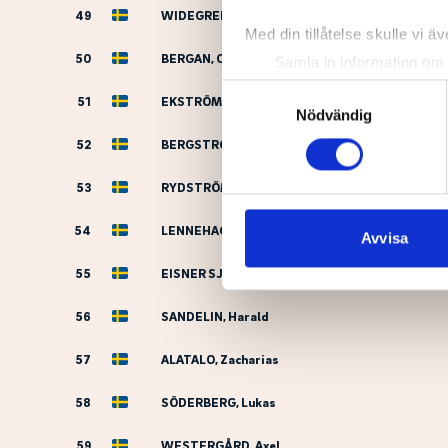
49
WIDEGREN, Lukas
Med din tillåtelse skulle vi äve
50
BERGAN, Oliver
Samla in information om 
Identifiera din enhet gen
Samtyckesval
51
EKSTRÖM IDRE, Albin
Ta reda på mer om hur dina pe
Nödvändig
eller dra tillbaka ditt samtyc
52
BERGSTRÖM, Felix
Vi använder enhetsidentifierar
53
RYDSTRÖM, Wilhelm
sociala medier och analysera 
54
LENNEHAG, Tom
till de sociala medier och a
Avvisa
med annan information som du 
55
EISNER SJÖBERG, Jacob
56
SANDELIN, Harald
57
ALATALO, Zacharias
58
SÖDERBERG, Lukas
59
WESTERGÅRD, Axel