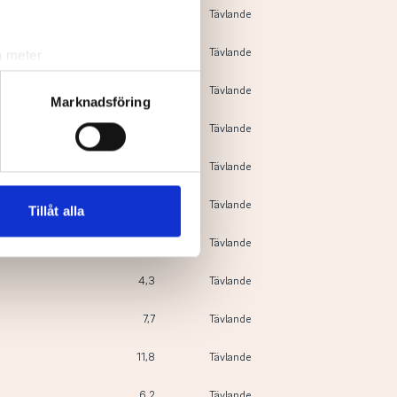
10,1
Tävlande
4,1
Tävlande
a meter
k)
3,1
Tävlande
ljsektionen
. Du kan ändra
Marknadsföring
8,2
Tävlande
andahålla funktioner för
10,0
Tävlande
n information från din enhet
4,2
Tävlande
 tur kombinera informationen
Tillåt alla
deras tjänster.
2,7
Tävlande
4,3
Tävlande
7,7
Tävlande
11,8
Tävlande
6,2
Tävlande