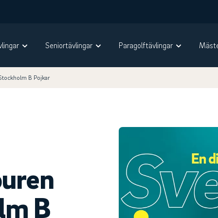
vlingar
Seniortävlingar
Paragolftävlingar
Mäste
Stockholm B Pojkar
ouren
olm B