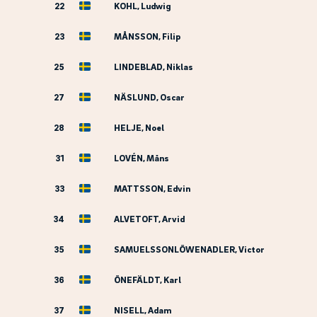
22
KOHL, Ludwig
23
MÅNSSON, Filip
25
LINDEBLAD, Niklas
27
NÄSLUND, Oscar
28
HELJE, Noel
31
LOVÉN, Måns
33
MATTSSON, Edvin
34
ALVETOFT, Arvid
35
SAMUELSSONLÖWENADLER, Victor
36
ÖNEFÄLDT, Karl
37
NISELL, Adam