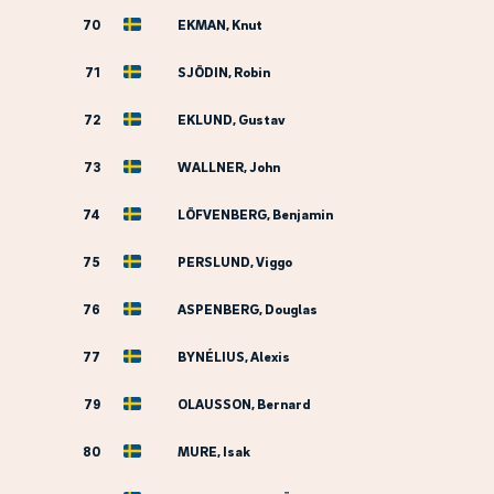
70
EKMAN, Knut
71
SJÖDIN, Robin
72
EKLUND, Gustav
73
WALLNER, John
74
LÖFVENBERG, Benjamin
75
PERSLUND, Viggo
76
ASPENBERG, Douglas
77
BYNÉLIUS, Alexis
79
OLAUSSON, Bernard
80
MURE, Isak