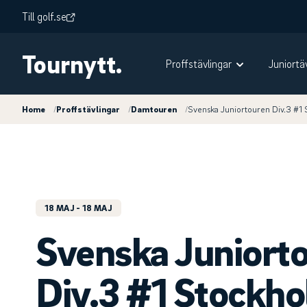
Till golf.se
Tournytt.
Proffstävlingar
Juniortä
Home
/
Proffstävlingar
/
Damtouren
/
Svenska Juniortouren Div.3 #1 
18 MAJ
- 18 MAJ
Svenska Juniort
Div.3 #1 Stockh