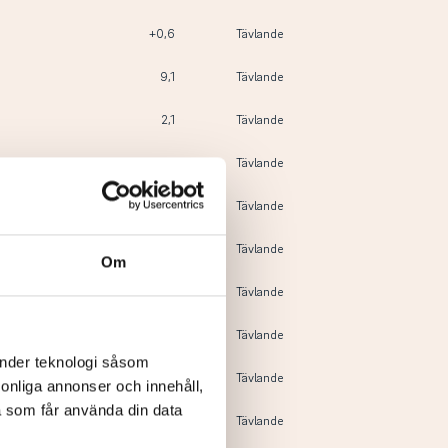
+0,6
Tävlande
9,1
Tävlande
2,1
Tävlande
6,9
Tävlande
4,8
Tävlande
0,0
Tävlande
Om
5,5
Tävlande
8,2
Tävlande
änder teknologi såsom
8,8
Tävlande
rsonliga annonser och innehåll,
a som får använda din data
5,3
Tävlande