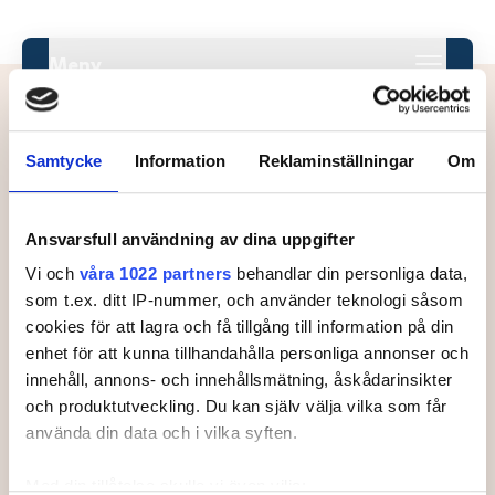
Meny
Samtycke
Information
Reklaminställningar
Om
Deltagare.
Klass
Ansvarsfull användning av dina uppgifter
Vi och
våra 1022 partners
behandlar din personliga data,
Status
som t.ex. ditt IP-nummer, och använder teknologi såsom
cookies för att lagra och få tillgång till information på din
#
Land
Spelare
RL
enhet för att kunna tillhandahålla personliga annonser och
innehåll, annons- och innehållsmätning, åskådarinsikter
1
KIHLGREN, Alvin
och produktutveckling. Du kan själv välja vilka som får
använda din data och i vilka syften.
2
NORDLING, John
Med din tillåtelse skulle vi även vilja: