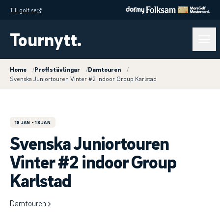
Till golf.se
Tournytt.
Home
/
Proffstävlingar
/
Damtouren
/
Svenska Juniortouren Vinter #2 indoor Group Karlstad
18 JAN
- 18 JAN
Svenska Juniortouren
Vinter #2 indoor Group
Karlstad
Damtouren