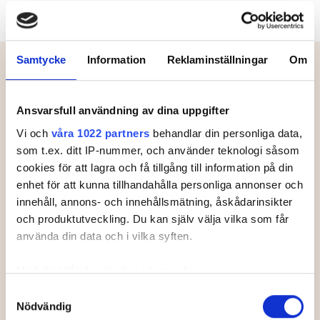
Meny
Samtycke
Information
Reklaminställningar
Om
Leaderboard.
Ansvarsfull användning av dina uppgifter
Vi och
våra 1022 partners
behandlar din personliga data,
som t.ex. ditt IP-nummer, och använder teknologi såsom
Senast uppdaterad:
17:48
cookies för att lagra och få tillgång till information på din
enhet för att kunna tillhandahålla personliga annonser och
Fav
Pos
Namn
Hål
Till par
innehåll, annons- och innehållsmätning, åskådarinsikter
och produktutveckling. Du kan själv välja vilka som får
använda din data och i vilka syften.
Med din tillåtelse skulle vi även vilja:
Samla in information om din geografiska plats som
Samtyckesval
Nödvändig
kan ha en noggrannhet på upp till flera meter