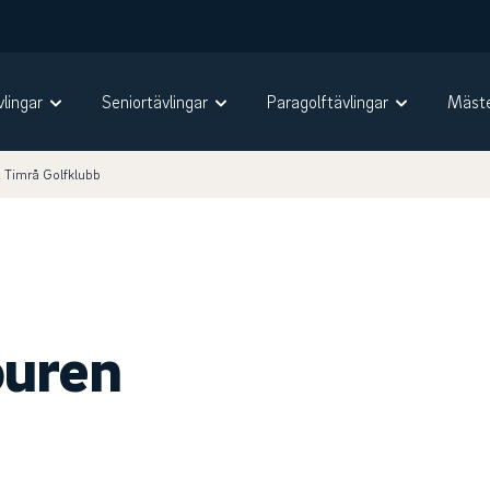
vlingar
Seniortävlingar
Paragolftävlingar
Mäste
 Timrå Golfklubb
ouren