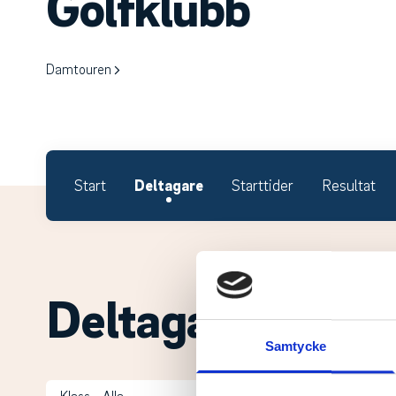
Golfklubb
Damtouren
Start
Deltagare
Starttider
Resultat
Deltagare.
Samtycke
Klass