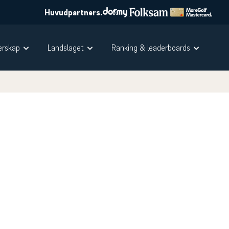
Huvudpartners.
rskap
Landslaget
Ranking & leaderboards