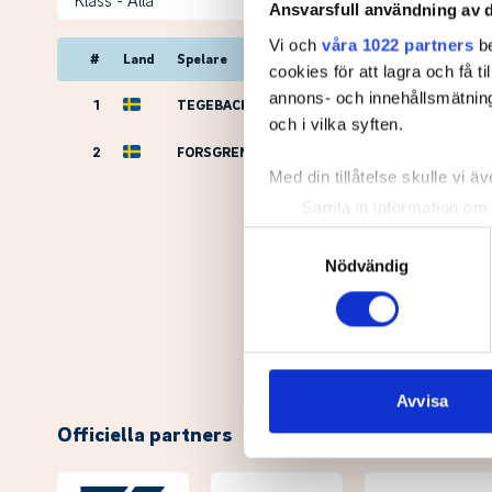
Ansvarsfull användning av d
Vi och
våra 1022 partners
be
#
Land
Spelare
cookies för att lagra och få t
annons- och innehållsmätning
1
TEGEBACK, Oscar
och i vilka syften.
2
FORSGREN, Sigge
Med din tillåtelse skulle vi äve
Samla in information om 
Identifiera din enhet gen
Samtyckesval
Ta reda på mer om hur dina pe
Nödvändig
eller dra tillbaka ditt samtyc
Vi använder enhetsidentifierar
sociala medier och analysera 
till de sociala medier och a
Avvisa
med annan information som du 
Officiella partners