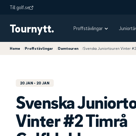
Till golf.se
Tournytt.
Proffstävlingar
Juniortä
Home
/
Proffstävlingar
/
Damtouren
/
Svenska Juniortouren Vinter #2
20 JAN
- 20 JAN
Svenska Juniort
Vinter #2 Timrå