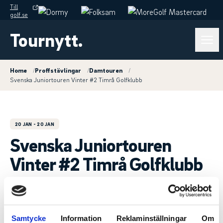
Till
golf.se
Tournytt.
Home
/
Proffstävlingar
/
Damtouren
/
Svenska Juniortouren Vinter #2 Timrå Golfklubb
20 JAN
- 20 JAN
Svenska Juniortouren
Vinter #2 Timrå Golfklubb
Damtouren
Samtycke
Information
Reklaminställningar
Om