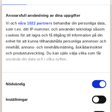
Meny
Ansvarsfull användning av dina uppgifter
Vi och
våra 1022 partners
behandlar din personliga data,
Starttider.
som t.ex. ditt IP-nummer, och använder teknologi såsom
cookies för att lagra och få tillgång till information på din
enhet för att kunna tillhandahålla personliga annonser och
Just nu finns inga starttider.
innehåll, annons- och innehållsmätning, åskådarinsikter
och produktutveckling. Du kan själv välja vilka som får
använda din data och i vilka syften.
Med din tillåtelse skulle vi även vilja:
Samla in information om din geografiska plats som
Samtyckesval
Nödvändig
kan ha en noggrannhet på upp till flera meter
Identifiera din enhet genom att aktivt skanna den för
Officiella partners
specifika kännetecken (fingeravtryck)
Inställningar
Ta reda på mer om hur dina personliga uppgifter
behandlas och ställ in dina preferenser i
detaljsektionen
.