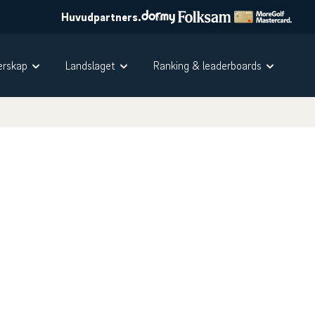
Huvudpartners.
rskap
Landslaget
Ranking & leaderboards