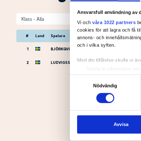
Ansvarsfull användning av d
Klass
Vi och
våra 1022 partners
be
cookies för att lagra och få t
#
Land
Spelare
annons- och innehållsmätning
och i vilka syften.
1
BJÖRKQVIST, Victor
Med din tillåtelse skulle vi äve
2
LUDVIGSSON, Viktor
Samla in information om 
Identifiera din enhet gen
Samtyckesval
Ta reda på mer om hur dina pe
Nödvändig
eller dra tillbaka ditt samtyc
Vi använder enhetsidentifierar
sociala medier och analysera 
till de sociala medier och a
Avvisa
med annan information som du 