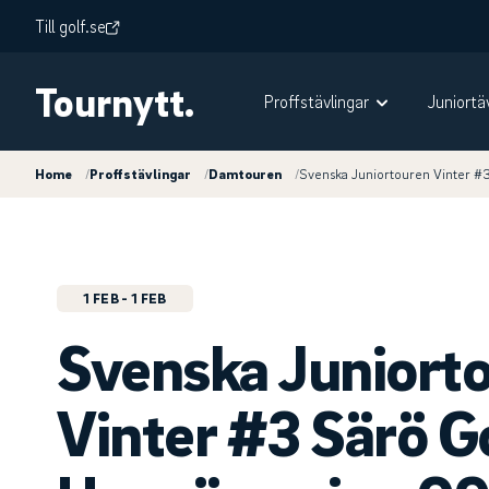
Till golf.se
Tournytt.
Proffstävlingar
Juniortä
Home
/
Proffstävlingar
/
Damtouren
/
Svenska Juniortouren Vinter #
1 FEB
- 1 FEB
Svenska Juniort
Vinter #3 Särö G