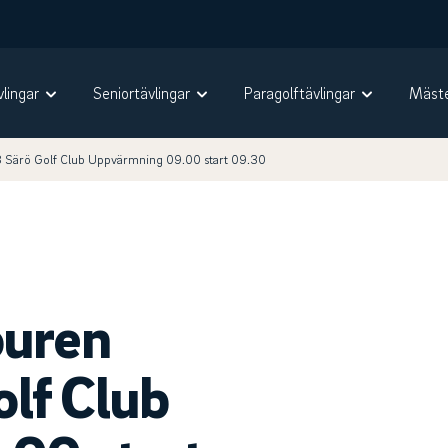
vlingar
Seniortävlingar
Paragolftävlingar
Mäste
3 Särö Golf Club Uppvärmning 09.00 start 09.30
ouren
olf Club