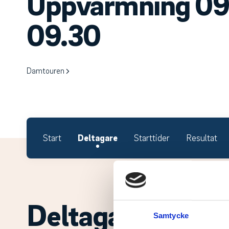
Uppvärmning 09.
09.30
Damtouren
Start
Deltagare
Starttider
Resultat
Deltagare.
Samtycke