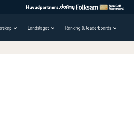
Huvudpartners.
rskap
Landslaget
Ranking & leaderboards