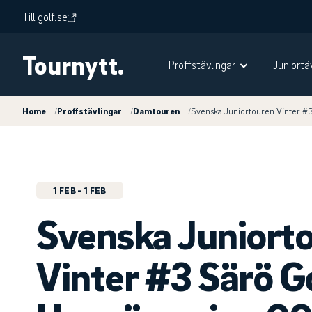
Till golf.se
Tournytt.
Proffstävlingar
Juniortä
Home
/
Proffstävlingar
/
Damtouren
/
Svenska Juniortouren Vinter #
1 FEB
- 1 FEB
Svenska Juniort
Vinter #3 Särö G