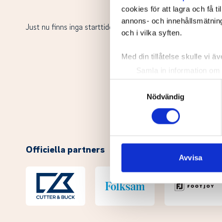
cookies för att lagra och få t
annons- och innehållsmätning
Just nu finns inga starttider.
och i vilka syften.
Med din tillåtelse skulle vi äve
Samla in information om 
Identifiera din enhet gen
Samtyckesval
Ta reda på mer om hur dina pe
Nödvändig
eller dra tillbaka ditt samtyc
Vi använder enhetsidentifierar
sociala medier och analysera 
Officiella partners
till de sociala medier och a
Avvisa
med annan information som du 