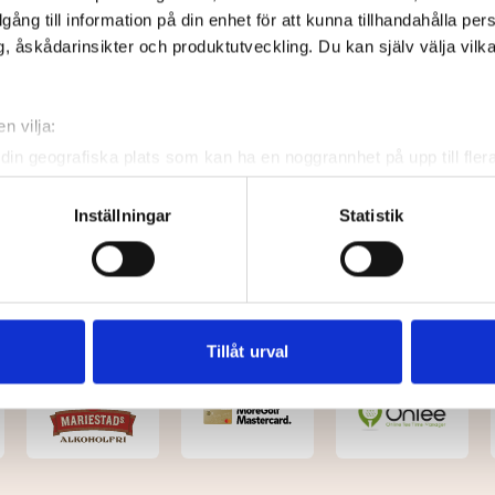
illgång till information på din enhet för att kunna tillhandahålla pe
, åskådarinsikter och produktutveckling. Du kan själv välja vilk
n vilja:
din geografiska plats som kan ha en noggrannhet på upp till fler
om att aktivt skanna den för specifika kännetecken (fingeravtryc
rsonliga uppgifter behandlas och ställ in dina preferenser i
deta
Inställningar
Statistik
ke när som helst från cookie-förklaringen.
e för att anpassa innehållet och annonserna till användarna, tillh
vår trafik. Vi vidarebefordrar även sådana identifierare och anna
nnons- och analysföretag som vi samarbetar med. Dessa kan i sin
Tillåt urval
har tillhandahållit eller som de har samlat in när du har använt 