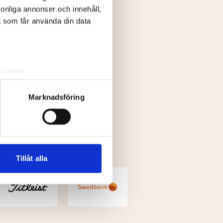
rsonliga annonser och innehåll,
a som får använda din data
a meter
k)
ljsektionen
. Du kan ändra
Marknadsföring
andahålla funktioner för
n information från din enhet
 tur kombinera informationen
Tillåt alla
deras tjänster.