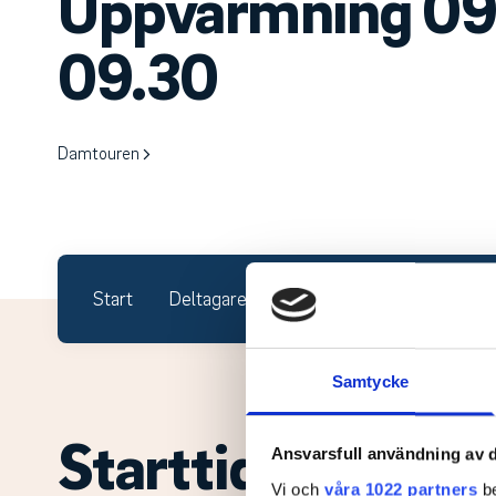
Uppvärmning 09.
09.30
Damtouren
Start
Deltagare
Starttider
Resultat
Samtycke
Starttider.
Ansvarsfull användning av d
Vi och
våra 1022 partners
be