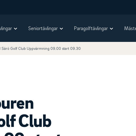
vlingar
Seniortävlingar
Paragolftävlingar
Mäste
3 Särö Golf Club Uppvärmning 09.00 start 09.30
ouren
olf Club