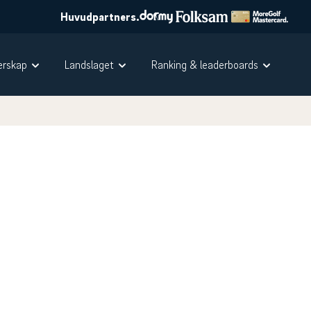
Huvudpartners.
rskap
Landslaget
Ranking & leaderboards