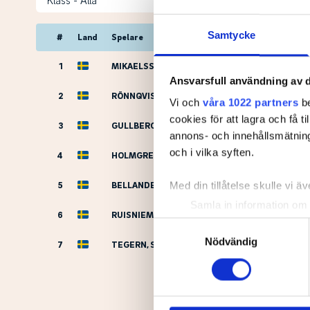
Samtycke
#
Land
Spelare
1
MIKAELSSON, Karl
Ansvarsfull användning av d
2
RÖNNQVIST, Hannes
Vi och
våra 1022 partners
be
cookies för att lagra och få t
3
GULLBERG, Axel
annons- och innehållsmätning
och i vilka syften.
4
HOLMGREN, Palle
5
BELLANDER, Alvin
Med din tillåtelse skulle vi äve
Samla in information om 
6
RUISNIEMI, Oskar
Identifiera din enhet gen
Samtyckesval
Ta reda på mer om hur dina pe
Nödvändig
7
TEGERN, Sam
eller dra tillbaka ditt samtyc
Vi använder enhetsidentifierar
sociala medier och analysera 