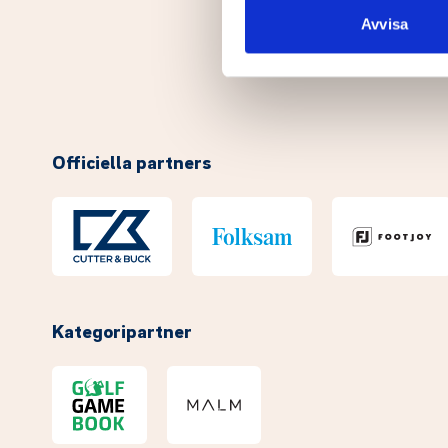
till de sociala medier och a
Avvisa
med annan information som du 
Officiella partners
Kategoripartner