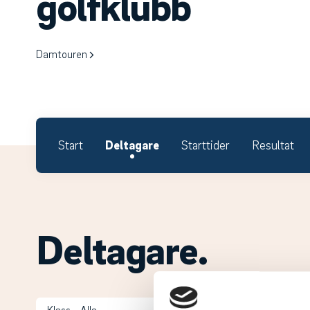
golfklubb
Damtouren
Start
Deltagare
Starttider
Resultat
Deltagare.
Klass