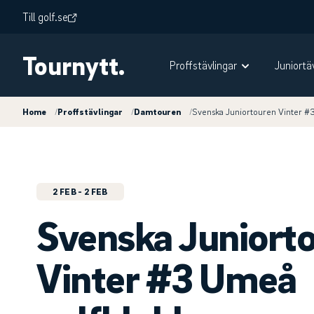
Till golf.se
Tournytt.
Proffstävlingar
Juniortä
Home
/
Proffstävlingar
/
Damtouren
/
Svenska Juniortouren Vinter #
2 FEB
- 2 FEB
Svenska Juniort
Vinter #3 Umeå