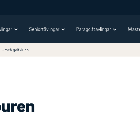
vlingar
Seniortävlingar
Paragolftävlingar
Mäste
3 Umeå golfklubb
ouren