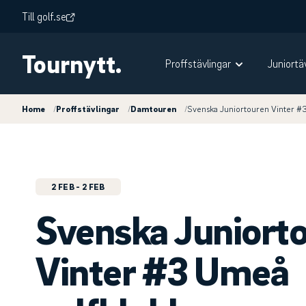
Till golf.se
Tournytt.
Proffstävlingar
Juniortä
Home
/
Proffstävlingar
/
Damtouren
/
Svenska Juniortouren Vinter #
2 FEB
- 2 FEB
Svenska Juniort
Vinter #3 Umeå