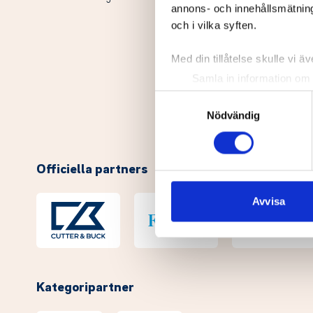
annons- och innehållsmätning
och i vilka syften.
Med din tillåtelse skulle vi äve
Samla in information om 
Identifiera din enhet gen
Samtyckesval
Ta reda på mer om hur dina pe
Nödvändig
eller dra tillbaka ditt samtyc
Vi använder enhetsidentifierar
Officiella partners
sociala medier och analysera 
till de sociala medier och a
Avvisa
med annan information som du 
Kategoripartner