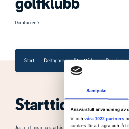
golfklubb
Damtouren
Start
Deltagare
Starttider
Resultat
Samtycke
Starttider.
Ansvarsfull användning av d
Vi och
våra 1022 partners
be
cookies för att lagra och få t
Just nu finns inga starttider.