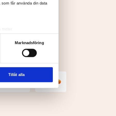
a som får använda din data
a meter
k)
ljsektionen
. Du kan ändra
Marknadsföring
andahålla funktioner för
n information från din enhet
 tur kombinera informationen
Tillåt alla
deras tjänster.