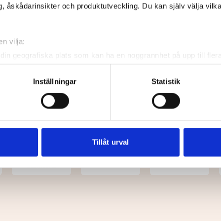
, åskådarinsikter och produktutveckling. Du kan själv välja vilk
n vilja:
din geografiska plats som kan ha en noggrannhet på upp till fler
om att aktivt skanna den för specifika kännetecken (fingeravtryc
rsonliga uppgifter behandlas och ställ in dina preferenser i
deta
Inställningar
Statistik
ke när som helst från cookie-förklaringen.
e för att anpassa innehållet och annonserna till användarna, tillh
vår trafik. Vi vidarebefordrar även sådana identifierare och anna
nnons- och analysföretag som vi samarbetar med. Dessa kan i sin
Tillåt urval
har tillhandahållit eller som de har samlat in när du har använt 