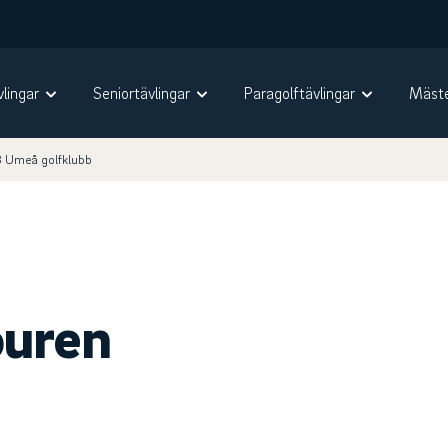
vlingar
Seniortävlingar
Paragolftävlingar
Mäste
3 Umeå golfklubb
ouren