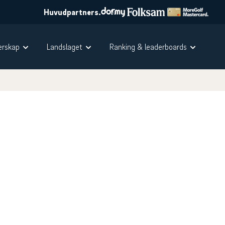
Huvudpartners.
rskap
Landslaget
Ranking & leaderboards