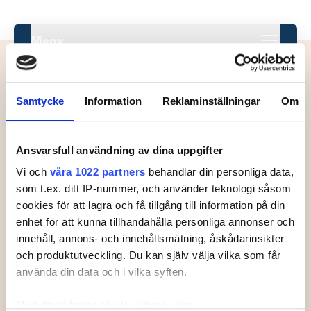
Meny
Samtycke
Information
Reklaminställningar
Om
Deltagare.
Klass
Ansvarsfull användning av dina uppgifter
Vi och
våra 1022 partners
behandlar din personliga data,
Status
som t.ex. ditt IP-nummer, och använder teknologi såsom
cookies för att lagra och få tillgång till information på din
#
Land
Spelare
RL
enhet för att kunna tillhandahålla personliga annonser och
innehåll, annons- och innehållsmätning, åskådarinsikter
1
GÄRDIN, Bobo
och produktutveckling. Du kan själv välja vilka som får
använda din data och i vilka syften.
2
TERNEBLAD, Nils
Med din tillåtelse skulle vi även vilja: