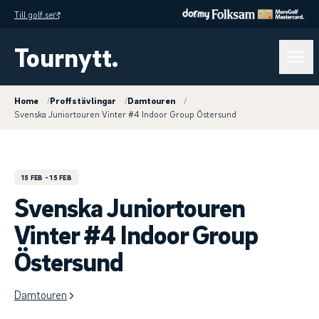
Till golf.se
Tournytt.
Home
/
Proffstävlingar
/
Damtouren
/
Svenska Juniortouren Vinter #4 Indoor Group Östersund
15 FEB
- 15 FEB
Svenska Juniortouren
Vinter #4 Indoor Group
Östersund
Damtouren