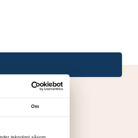
Om
änder teknologi såsom