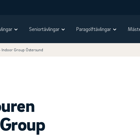
vlingar
Seniortävlingar
Paragolftävlingar
Mäste
4 Indoor Group Östersund
ouren
 Group