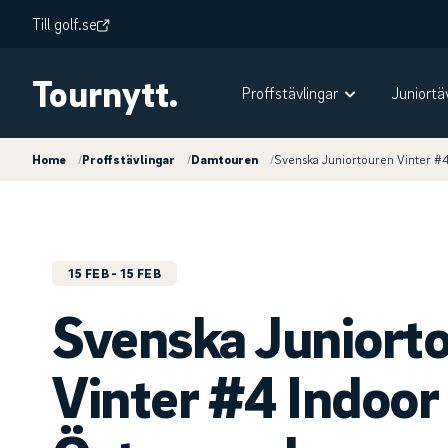
Till golf.se
Tournytt.
Proffstävlingar
Juniortä
Home
/
Proffstävlingar
/
Damtouren
/
Svenska Juniortouren Vinter #
15 FEB
- 15 FEB
Svenska Juniort
Vinter #4 Indoor