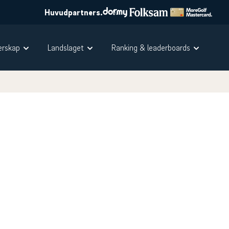
Huvudpartners.
rskap
Landslaget
Ranking & leaderboards