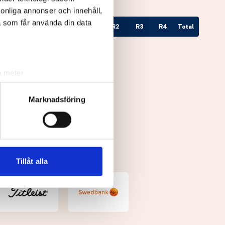
rsonliga annonser och innehåll,
a som får använda din data
Till par
Hål
R1
R2
R3
R4
Total
a meter
k)
ljsektionen
. Du kan ändra
Marknadsföring
andahålla funktioner för
n information från din enhet
 tur kombinera informationen
Tillåt alla
deras tjänster.