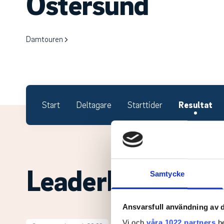
Östersund
Damtouren
Start
Deltagare
Starttider
Resultat
Leaderboard.
Samtycke
Ansvarsfull användning av d
Vi och
våra 1022 partners
be