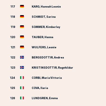
117
KARG, Hannah Leonie
118
SCHMIDT, Sarina
119
SOMMER, Kimberley
120
TAUBER, Hanna
121
WULFERS, Leonie
122
BERGSDOTTIR, Andrea
123
KRISTINSDOTTIR, Ragnhildur
124
CORBI, Maria Vittoria
125
COVA, Ilaria
126
LUNDGREN, Emma