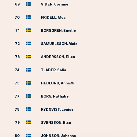
69
VIDEN, Corinne
70
FRIDELL, Moa
71
BORGGREN, Emelie
72
SAMUELSSON, Maia
73
ANDERSSON, Ellen
74
TJADER, Sofia
75
HEDLUND, Anna M
77
BORG, Nathalie
78
RYDQVIST, Louise
79
SVENSSON, Elsa
80
JOHNSON, Johanna