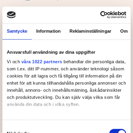
81
BOSIO, Justice
82
BUNQUE, Stephanie
Samtycke
Information
Reklaminställningar
Om
83
JI, Belinda
84
TEASDALE, Abbie
Ansvarsfull användning av dina uppgifter
Vi och
våra 1022 partners
behandlar din personliga data,
85
DUERINGER, Chantal
som t.ex. ditt IP-nummer, och använder teknologi såsom
86
HOLPFER, Isabella
cookies för att lagra och få tillgång till information på din
enhet för att kunna tillhandahålla personliga annonser och
87
MUEHLBAUER, Katharina
innehåll, annons- och innehållsmätning, åskådarinsikter
och produktutveckling. Du kan själv välja vilka som får
88
STARA, Karolina
använda din data och i vilka syften.
89
VACHOVA, Lucie
Med din tillåtelse skulle vi även vilja:
90
LETH-NISSEN, Amalie
Samla in information om din geografiska plats som
Samtyckesval