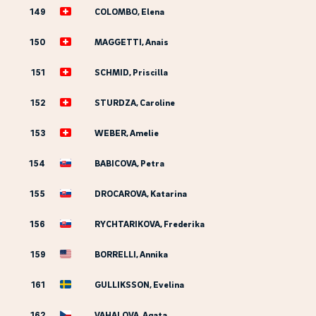
149
COLOMBO, Elena
150
MAGGETTI, Anais
151
SCHMID, Priscilla
152
STURDZA, Caroline
153
WEBER, Amelie
154
BABICOVA, Petra
155
DROCAROVA, Katarina
156
RYCHTARIKOVA, Frederika
159
BORRELLI, Annika
161
GULLIKSSON, Evelina
162
VAHALOVA, Agata