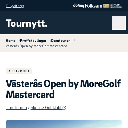
Till golf.se
Tournytt.
Home
/
Proffstävlingar
/
Damtouren
/
Västerås Open by MoreGolf Mastercard
9 JULI
- 11 JULI
Västerås Open by MoreGolf
Mastercard
Damtouren
Skerike Golfklubb