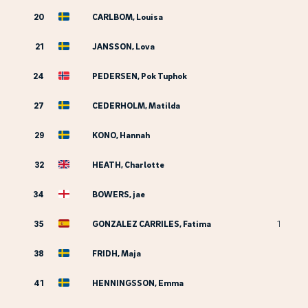
20
CARLBOM, Louisa
21
JANSSON, Lova
24
PEDERSEN, Pok Tuphok
27
CEDERHOLM, Matilda
29
KONO, Hannah
32
HEATH, Charlotte
34
BOWERS, jae
35
GONZALEZ CARRILES, Fatima
1
38
FRIDH, Maja
41
HENNINGSSON, Emma