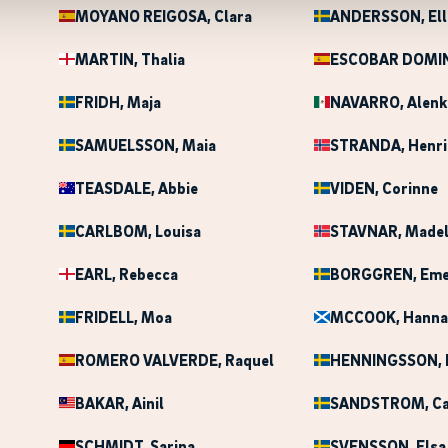
MOYANO REIGOSA
, Clara
ANDERSSON
, El
MARTIN
, Thalia
ESCOBAR DOMI
FRIDH
, Maja
NAVARRO
, Alenk
SAMUELSSON
, Maia
STRANDA
, Henri
TEASDALE
, Abbie
VIDEN
, Corinne
CARLBOM
, Louisa
STAVNAR
, Made
EARL
, Rebecca
BORGGREN
, Eme
FRIDELL
, Moa
MCCOOK
, Hann
ROMERO VALVERDE
, Raquel
HENNINGSSON
,
BAKAR
, Ainil
SANDSTROM
, C
SCHMIDT
, Sarina
SVENSSON
, Elsa