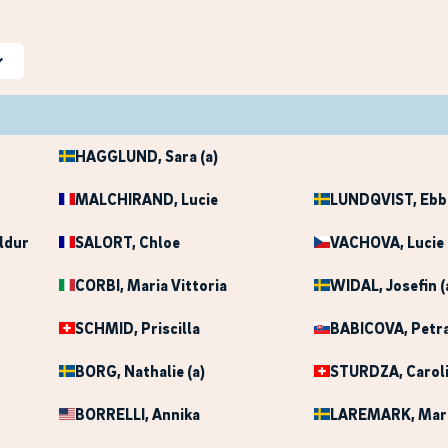
HAGGLUND
, Sara (a)
MALCHIRAND
, Lucie
LUNDQVIST
, Ebb
ildur
SALORT
, Chloe
VACHOVA
, Lucie 
CORBI
, Maria Vittoria
WIDAL
, Josefin (
SCHMID
, Priscilla
BABICOVA
, Petra
BORG
, Nathalie (a)
STURDZA
, Carol
BORRELLI
, Annika
LAREMARK
, Mar