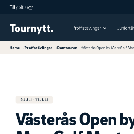
Till golf.se
Tournytt.
Proffstävlingar
Juniortä
Home
/
Proffstävlingar
/
Damtouren
/
Västerås Open by MoreGolf Mas
9 JULI
- 11 JULI
Västerås Open b