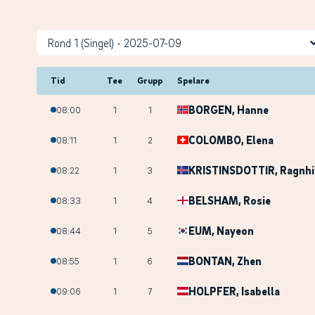
Tid
Tee
Grupp
Spelare
BORGEN
, Hanne
08:00
1
1
COLOMBO
, Elena
08:11
1
2
KRISTINSDOTTIR
, Ragnh
08:22
1
3
BELSHAM
, Rosie
08:33
1
4
EUM
, Nayeon
08:44
1
5
BONTAN
, Zhen
08:55
1
6
HOLPFER
, Isabella
09:06
1
7