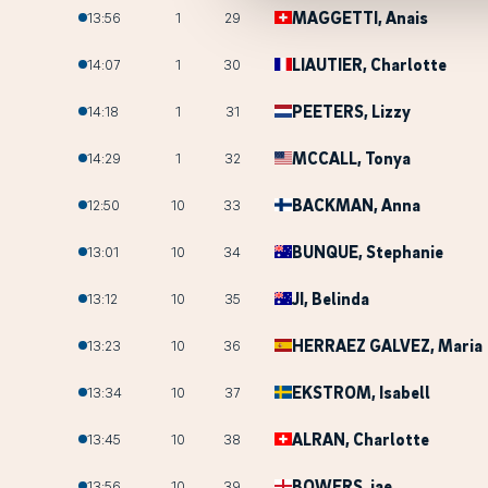
MAGGETTI
, Anais
13:56
1
29
LIAUTIER
, Charlotte
14:07
1
30
PEETERS
, Lizzy
14:18
1
31
MCCALL
, Tonya
14:29
1
32
BACKMAN
, Anna
12:50
10
33
BUNQUE
, Stephanie
13:01
10
34
JI
, Belinda
13:12
10
35
HERRAEZ GALVEZ
, Maria
13:23
10
36
EKSTROM
, Isabell
13:34
10
37
ALRAN
, Charlotte
13:45
10
38
BOWERS
, jae
13:56
10
39