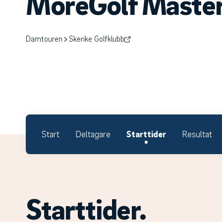
MoreGolf Maste
Damtouren
Skerike Golfklubb
Start
Deltagare
Starttider
Resultat
Starttider.