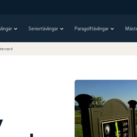
vlingar
Seniortävlingar
Paragolftävlingar
Mäste
tercard
y