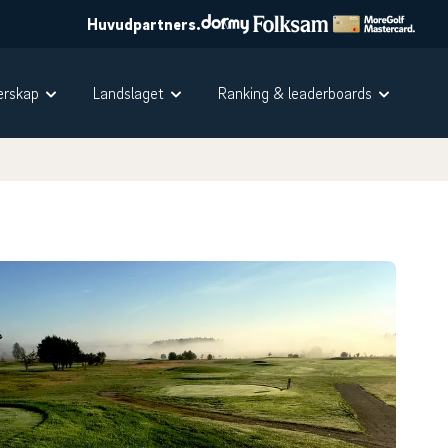
Huvudpartners.
rskap
Landslaget
Ranking & leaderboards