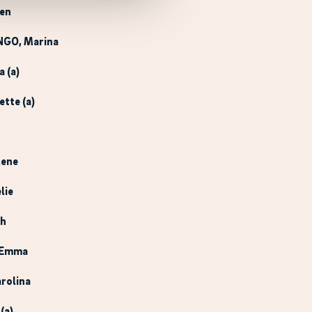
len
NGO
, Marina
a (a)
ette (a)
lene
lie
ah
 Emma
arolina
 (a)