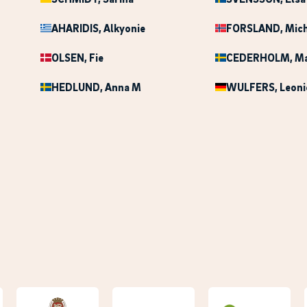
AHARIDIS
, Alkyonie
FORSLAND
, Mic
OLSEN
, Fie
CEDERHOLM
, M
HEDLUND
, Anna M
WULFERS
, Leoni