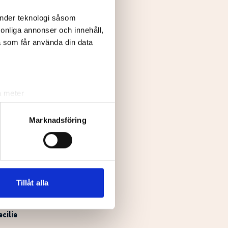
änder teknologi såsom
rsonliga annonser och innehåll,
a som får använda din data
a meter
k)
ljsektionen
. Du kan ändra
Marknadsföring
na (a)
andahålla funktioner för
n information från din enhet
te
 tur kombinera informationen
Tillåt alla
se
deras tjänster.
ecilie