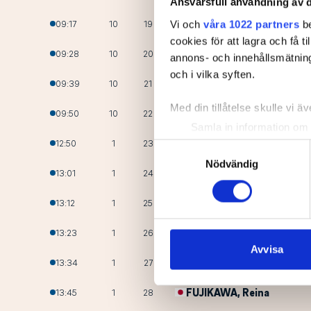
Ansvarsfull användning av d
DROCAROVA
, Katarina
09:17
10
19
Vi och
våra 1022 partners
be
cookies för att lagra och få t
DUERINGER
, Chantal
09:28
10
20
annons- och innehållsmätning
och i vilka syften.
SOMMER
, Kimberley
09:39
10
21
Med din tillåtelse skulle vi äve
VAHALOVA
, Agata
09:50
10
22
Samla in information om 
SAKSA
, Elina
12:50
1
23
Identifiera din enhet gen
Samtyckesval
Ta reda på mer om hur dina pe
Nödvändig
BELMATI
, Lina
13:01
1
24
eller dra tillbaka ditt samtyc
BOSIO
, Justice
13:12
1
25
Vi använder enhetsidentifierar
sociala medier och analysera 
LIGNELL
, Andrea
13:23
1
26
till de sociala medier och a
Avvisa
LETH-NISSEN
, Amalie
13:34
1
27
med annan information som du 
FUJIKAWA
, Reina
13:45
1
28