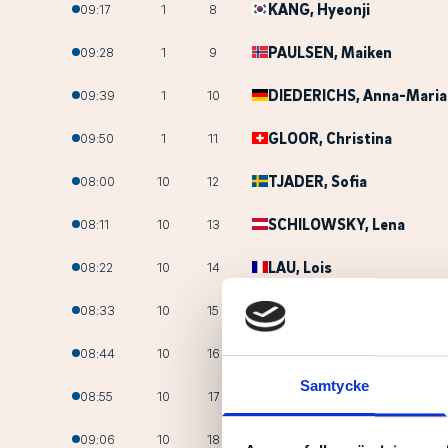
KANG
, Hyeonji
09:17
1
8
PAULSEN
, Maiken
09:28
1
9
DIEDERICHS
, Anna-Maria
09:39
1
10
GLOOR
, Christina
09:50
1
11
TJADER
, Sofia
08:00
10
12
SCHILOWSKY
, Lena
08:11
10
13
LAU
, Lois
08:22
10
14
BERGSDOTTIR
, Andrea
08:33
10
15
HUME
, Ellen
08:44
10
16
Samtycke
TAUBER
, Hanna
08:55
10
17
LUNDGREN
, Emma
09:06
10
18