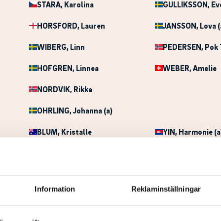
STARA
, Karolina
GULLIKSSON
, Ev
HORSFORD
, Lauren
JANSSON
, Lova (
WIBERG
, Linn
PEDERSEN
, Pok
HOFGREN
, Linnea
WEBER
, Amelie
NORDVIK
, Rikke
OHRLING
, Johanna (a)
BLUM
, Kristalle
YIN
, Harmonie (a
ARMBRUESTER
, Natalie
RYCHTARIKOVA
THOMSEN
, Puk
KONO
, Hannah (a
Information
Reklaminställningar
LIRA
, Fernanda
PERSSON LIDGR
ATIENZ
, Aloysa
AMILON
, Ellen