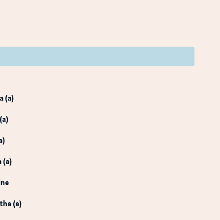
a (a)
(a)
a)
 (a)
ine
tha (a)