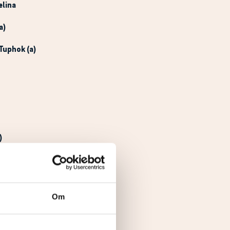
elina
a)
 Tuphok (a)
)
, Frederika
)
Om
EN
, Blondie (a)