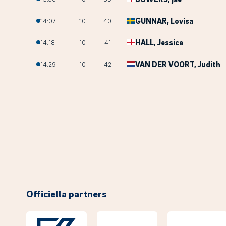
GUNNAR
, Lovisa
14:07
10
40
HALL
, Jessica
14:18
10
41
VAN DER VOORT
, Judith
14:29
10
42
Officiella partners