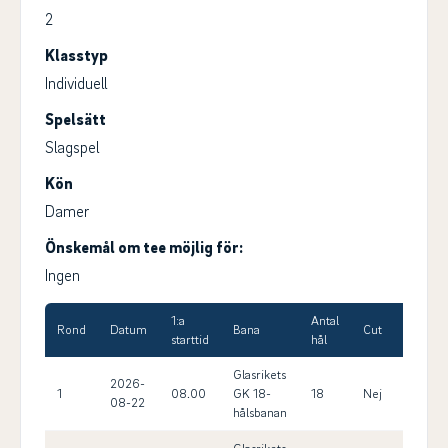
2
Klasstyp
Individuell
Spelsätt
Slagspel
Kön
Damer
Önskemål om tee möjlig för:
Ingen
1:a
Antal
Max
Rond
Datum
Bana
Cut
starttid
hål
HCP
Glasrikets
2026-
1
08.00
GK 18-
18
Nej
26.0
08-22
hålsbanan