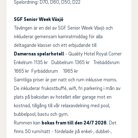
Spelordning: D70, D60, D50, D22
SGF Senior Week Växjö
Tävlingen är en del av SGF Senior Week Växjö och
inkluderar gemensam kamratmiddag för alla
deltagande klasser och ett erbjudande till
Damernas spelarhotell
- Quality Hotel Royal Corner
Enkelrum 1135 kr Dubbelrum 1365 kr Trebäddsrum
1665 kr Fyrbäddsrum 1965 kr
Samtliga priser är per natt och rum inklusive moms.
De
inkluderar frukostbuffé, wifi, fri parkering i mån av
plats på baksidan av hotellet eller garage mot en
kostnad, tillgång till vår relaxavdelning med pool,
bubbelpool, bastu och gym.
Rummen kan
bokas fram till den 24/7 2026
. Det
finns
50 rum/natt - fördelade på enkel-, dubbel-,