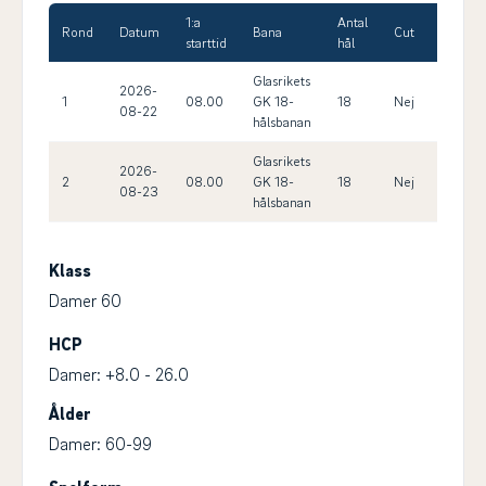
1:a
Antal
Max
Rond
Datum
Bana
Cut
starttid
hål
HCP
Glasrikets
2026-
1
08.00
GK 18-
18
Nej
20.0
08-22
hålsbanan
Glasrikets
2026-
2
08.00
GK 18-
18
Nej
20.0
08-23
hålsbanan
Klass
Damer 60
HCP
Damer: +8.0 - 26.0
Ålder
Damer: 60-99