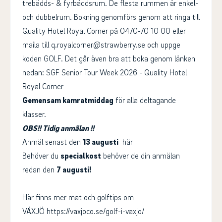
trebädds- & fyrbäddsrum. De flesta rummen är enkel-
och dubbelrum.
Bokning genomförs genom att ringa till
Quality Hotel Royal Corner på 0470-70 10 00 eller
maila till q.royalcorner@strawberry.se och uppge
koden GOLF. Det går även bra att boka genom länken
nedan:
SGF Senior Tour Week 2026 - Quality Hotel
Royal Corner
Gemensam kamratmiddag
för alla deltagande
klasser.
OBS!! Tidig anmälan !!
Anmäl senast den
13 augusti
här
Behöver du
specialkost
behöver de din anmälan
redan den
7 augusti!
Här finns mer mat och golftips om
VÄXJÖ
https://vaxjoco.se/golf-i-vaxjo/