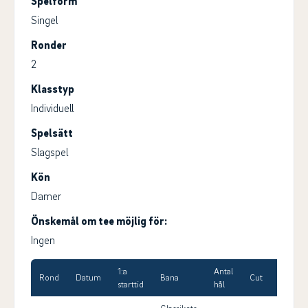
Spelform
Singel
Ronder
2
Klasstyp
Individuell
Spelsätt
Slagspel
Kön
Damer
Önskemål om tee möjlig för:
Ingen
1:a
Antal
Max
Rond
Datum
Bana
Cut
starttid
hål
HCP