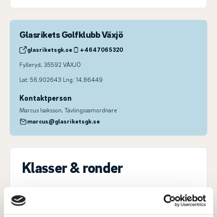
Glasrikets Golfklubb Växjö
glasriketsgk.se
+4647065320
Fylleryd, 35592 VÄXJÖ
Lat: 56.902643 Lng: 14.86449
Kontaktperson
Marcus Isaksson
, Tävlingssamordnare
marcus@glasriketsgk.se
Klasser & ronder
Klass
Damer 22