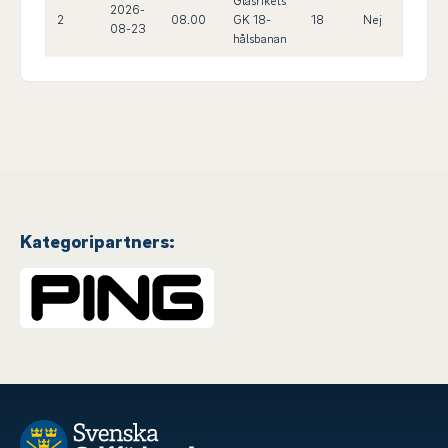
Glasrikets
2026-
2
08.00
GK 18-
18
Nej
26.0
08-23
hålsbanan
Kategoripartners: