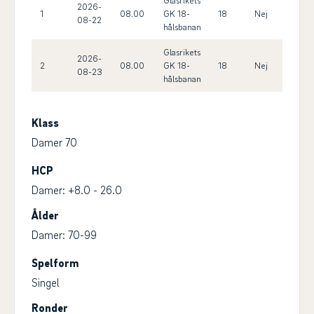
Glasrikets
2026-
1
08.00
GK 18-
18
Nej
26.0
08-22
hålsbanan
Glasrikets
2026-
2
08.00
GK 18-
18
Nej
26.0
08-23
hålsbanan
Klass
Damer 70
HCP
Damer: +8.0 - 26.0
Ålder
Damer: 70-99
Spelform
Singel
Ronder