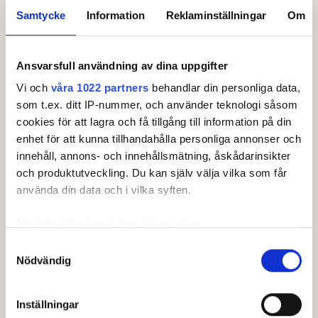
HCP
Samtycke
Information
Reklaminställningar
Om
Damer: +8.0 - 15.0
Ålder
Ansvarsfull användning av dina uppgifter
Damer: 22-99
Vi och
våra 1022 partners
behandlar din personliga data,
som t.ex. ditt IP-nummer, och använder teknologi såsom
Spelform
cookies för att lagra och få tillgång till information på din
Singel
enhet för att kunna tillhandahålla personliga annonser och
Ronder
innehåll, annons- och innehållsmätning, åskådarinsikter
2
och produktutveckling. Du kan själv välja vilka som får
använda din data och i vilka syften.
Klasstyp
Individuell
Med din tillåtelse skulle vi även vilja:
Spelsätt
Samla in information om din geografiska plats som
Samtyckesval
Nödvändig
kan ha en noggrannhet på upp till flera meter
Slagspel
Identifiera din enhet genom att aktivt skanna den för
Kön
specifika kännetecken (fingeravtryck)
Inställningar
Damer
Ta reda på mer om hur dina personliga uppgifter