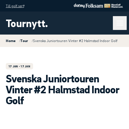
Till golf.se
Tournytt.
Home
/
Tour
/
Svenska Juniortouren Vinter #2 Halmstad Indoor Golf
17 JAN
- 17 JAN
Svenska Juniortouren
Vinter #2 Halmstad Indoor
Golf