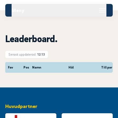
Meny
Leaderboard.
Senast uppdaterad:
12:13
Fav
Pos
Namn
Hål
Till par
Huvudpartner