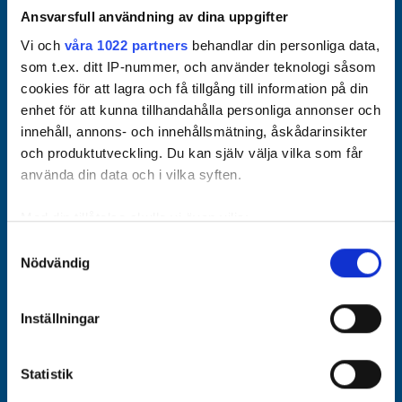
Ansvarsfull användning av dina uppgifter
Vi och
våra 1022 partners
behandlar din personliga data,
som t.ex. ditt IP-nummer, och använder teknologi såsom
cookies för att lagra och få tillgång till information på din
enhet för att kunna tillhandahålla personliga annonser och
innehåll, annons- och innehållsmätning, åskådarinsikter
och produktutveckling. Du kan själv välja vilka som får
använda din data och i vilka syften.
Med din tillåtelse skulle vi även vilja:
Samla in information om din geografiska plats som
Samtyckesval
Nödvändig
kan ha en noggrannhet på upp till flera meter
Identifiera din enhet genom att aktivt skanna den för
specifika kännetecken (fingeravtryck)
Inställningar
Ta reda på mer om hur dina personliga uppgifter
behandlas och ställ in dina preferenser i
detaljsektionen
.
Statistik
Du kan ändra eller dra tillbaka ditt samtycke när som
helst från cookie-förklaringen.