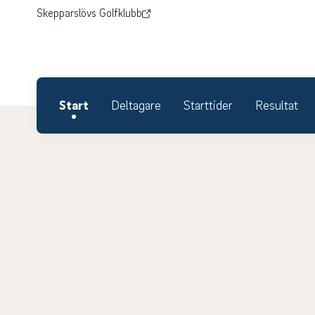
Skepparslövs Golfklubb
Start
Deltagare
Starttider
Resultat