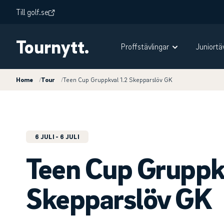
Till golf.se
Tournytt.
Proffstävlingar
Juniortä
Home
/
Tour
/
Teen Cup Gruppkval 1.2 Skepparslöv GK
6 JULI
- 6 JULI
Teen Cup Gruppkv
Skepparslöv GK