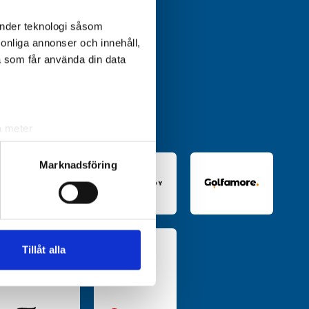
änder teknologi såsom
rsonliga annonser och innehåll,
a som får använda din data
a meter
k)
ljsektionen
. Du kan ändra
Marknadsföring
andahålla funktioner för
n information från din enhet
 tur kombinera informationen
Tillåt alla
deras tjänster.