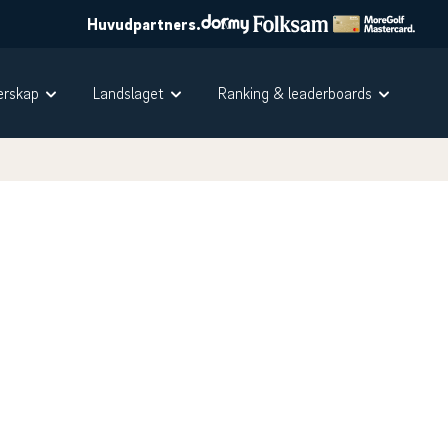
Huvudpartners.
rskap
Landslaget
Ranking & leaderboards