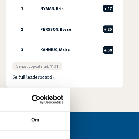
+
17
1
NYMAN, Erik
+
25
2
PERSSON, Bosse
3
KANNIUS, Malte
+
59
Senast uppdaterad:
11:11
Se full leaderboard
Om