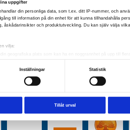
ina uppgifter
handlar din personliga data, som t.ex. ditt IP-nummer, och anv
illgång till information på din enhet för att kunna tillhandahålla pe
, åskådarinsikter och produktutveckling. Du kan själv välja vilk
n vilja:
din geografiska plats som kan ha en noggrannhet på upp till fler
om att aktivt skanna den för specifika kännetecken (fingeravtryc
rsonliga uppgifter behandlas och ställ in dina preferenser i
deta
Inställningar
Statistik
ke när som helst från cookie-förklaringen.
e för att anpassa innehållet och annonserna till användarna, tillh
vår trafik. Vi vidarebefordrar även sådana identifierare och anna
nnons- och analysföretag som vi samarbetar med. Dessa kan i sin
Tillåt urval
har tillhandahållit eller som de har samlat in när du har använt 