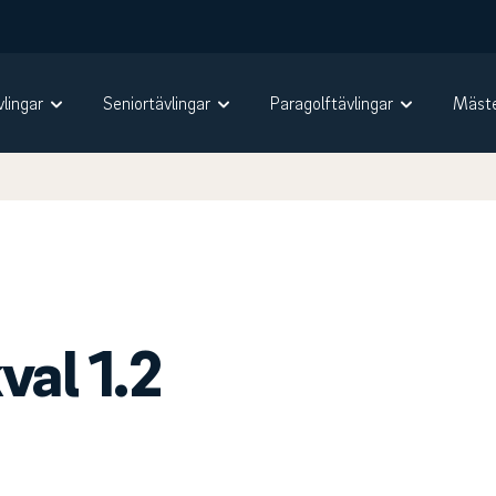
vlingar
Seniortävlingar
Paragolftävlingar
Mäste
al 1.2