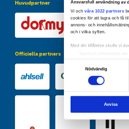
Huvudpartner
Ansvarsfull användning av d
Vi och
våra 1022 partners
be
cookies för att lagra och få t
annons- och innehållsmätning
och i vilka syften.
Med din tillåtelse skulle vi äve
Officiella partners
Samla in information om 
Identifiera din enhet gen
Samtyckesval
Ta reda på mer om hur dina pe
Nödvändig
eller dra tillbaka ditt samtyc
Vi använder enhetsidentifierar
sociala medier och analysera 
till de sociala medier och a
Avvisa
med annan information som du 