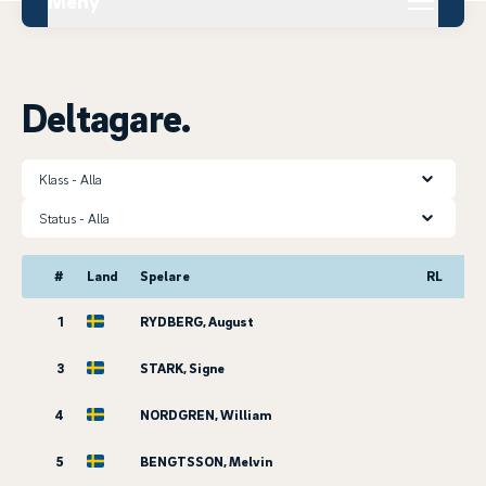
Meny
Deltagare.
Klass
Status
#
Land
Spelare
RL
1
RYDBERG, August
3
STARK, Signe
4
NORDGREN, William
5
BENGTSSON, Melvin