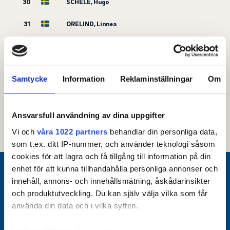
30
SCHELE, Hugo
31
ORELIND, Linnea
32
LÖFDAHL, Victor
33
WISTRAND, Tilda
Samtycke
Information
Reklaminställningar
Om
35
NYMAN, Erik
36
PERSSON, Bosse
Ansvarsfull användning av dina uppgifter
Vi och
våra 1022 partners
behandlar din personliga data,
som t.ex. ditt IP-nummer, och använder teknologi såsom
cookies för att lagra och få tillgång till information på din
enhet för att kunna tillhandahålla personliga annonser och
innehåll, annons- och innehållsmätning, åskådarinsikter
Huvudpartner
och produktutveckling. Du kan själv välja vilka som får
använda din data och i vilka syften.