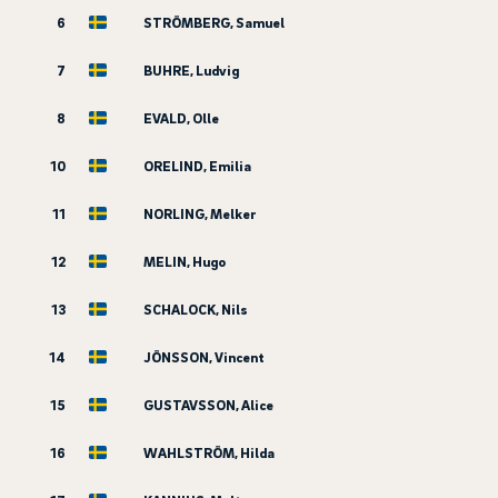
6
STRÖMBERG, Samuel
7
BUHRE, Ludvig
8
EVALD, Olle
10
ORELIND, Emilia
11
NORLING, Melker
12
MELIN, Hugo
13
SCHALOCK, Nils
14
JÖNSSON, Vincent
15
GUSTAVSSON, Alice
16
WAHLSTRÖM, Hilda