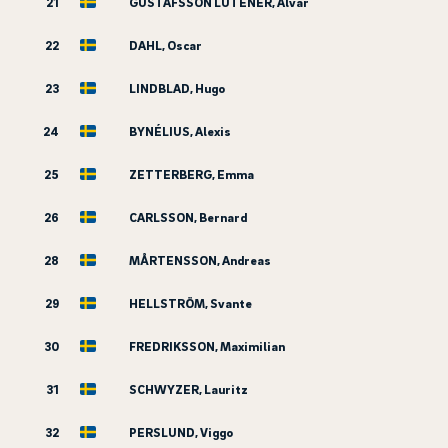
21
GUSTAFSSON LUTENER, Alvar
22
DAHL, Oscar
23
LINDBLAD, Hugo
24
BYNÉLIUS, Alexis
25
ZETTERBERG, Emma
26
CARLSSON, Bernard
28
MÅRTENSSON, Andreas
29
HELLSTRÖM, Svante
30
FREDRIKSSON, Maximilian
31
SCHWYZER, Lauritz
32
PERSLUND, Viggo