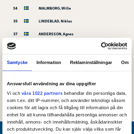
34
MALMBORG, Wille
35
LINDEBLAD, Niklas
37
ANDERSSON, Agnes
39
EMANUELLI, Sofia
40
TJERNSTEN, Edvin
Samtycke
Information
Reklaminställningar
Om
41
ÖRNSTEN, Johan
Ansvarsfull användning av dina uppgifter
42
ALMQVIST, Ingrid
Vi och
våra 1022 partners
behandlar din personliga data,
43
FELLÄNDER RÖSE, Flynn
som t.ex. ditt IP-nummer, och använder teknologi såsom
cookies för att lagra och få tillgång till information på din
enhet för att kunna tillhandahålla personliga annonser och
innehåll, annons- och innehållsmätning, åskådarinsikter
och produktutveckling. Du kan själv välja vilka som får