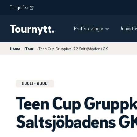
Till golf.se
Tournytt.
Proffstävlingar
Juniortä
Home
/
Tour
/
Teen Cup Gruppkval 7.2 Saltsjöbadens GK
6 JULI
- 6 JULI
Teen Cup Gruppkv
Saltsjöbadens G