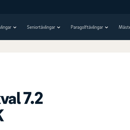
vlingar
Seniortävlingar
Paragolftävlingar
Mäste
al 7.2
K