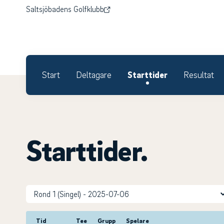
Saltsjöbadens Golfklubb
Start
Deltagare
Starttider
Resultat
Starttider.
Tid
Tee
Grupp
Spelare