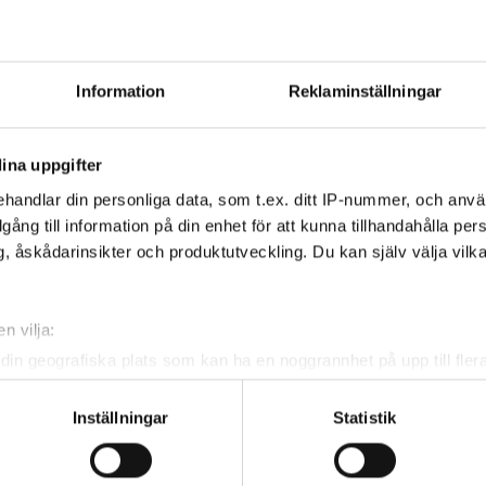
SCHWYZER
, Lauritz
JACOEL
, Sebasti
ZETTERBERG
, Emma
EMANUELLI
, Sof
Information
Reklaminställningar
ANDERSSON
, Agnes
LENNEBRANT
, J
ina uppgifter
handlar din personliga data, som t.ex. ditt IP-nummer, och anv
illgång till information på din enhet för att kunna tillhandahålla pe
, åskådarinsikter och produktutveckling. Du kan själv välja vilk
n vilja:
din geografiska plats som kan ha en noggrannhet på upp till fler
om att aktivt skanna den för specifika kännetecken (fingeravtryc
rsonliga uppgifter behandlas och ställ in dina preferenser i
deta
Inställningar
Statistik
ke när som helst från cookie-förklaringen.