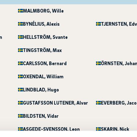
MALMBORG
, Wille
n
BYNÉLIUS
, Alexis
TJERNSTEN
, Edv
n
HELLSTRÖM
, Svante
TINGSTRÖM
, Max
CARLSSON
, Bernard
ÖRNSTEN
, Joha
OXENDAL
, William
LINDBLAD
, Hugo
GUSTAFSSON LUTENER
, Alvar
EVERBERG
, Jac
BILDSTEN
, Vidar
ASGEDE-SVENSSON
, Leon
SKARIN
, Nick