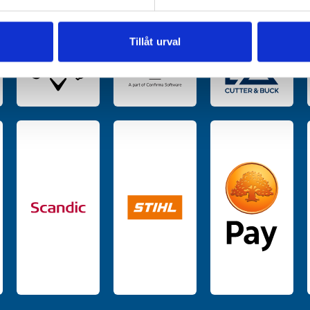
e för att anpassa innehållet och annonserna till användarna, tillh
vår trafik. Vi vidarebefordrar även sådana identifierare och anna
nnons- och analysföretag som vi samarbetar med. Dessa kan i sin
Tillåt urval
har tillhandahållit eller som de har samlat in när du har använt 