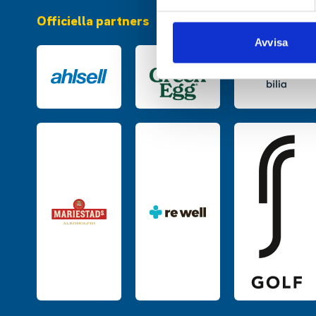
Vi använder enhetsidentifierar
Officiella partners
sociala medier och analysera 
till de sociala medier och a
Avvisa
med annan information som du 