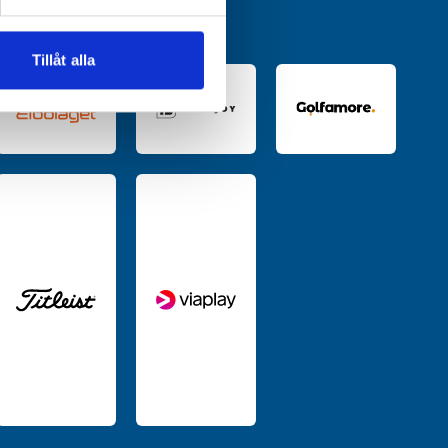
andahålla funktioner för
n information från din enhet
 tur kombinera informationen
Tillåt alla
deras tjänster.