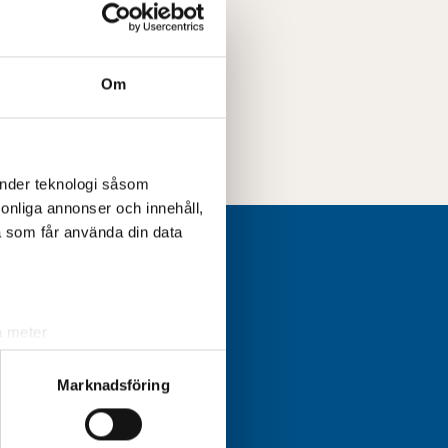
an
ia
Om
ulia
änder teknologi såsom
rsonliga annonser och innehåll,
a som får använda din data
a meter
k)
ljsektionen
. Du kan ändra
Marknadsföring