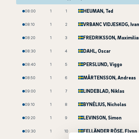
HEUMAN
, Ted
08:00
1
1
VRBANC VIDJESKOG
, Iva
08:10
1
2
FREDRIKSSON
, Maximilia
08:20
1
3
DAHL
, Oscar
08:30
1
4
PERSLUND
, Viggo
08:40
1
5
MÅRTENSSON
, Andreas
08:50
1
6
LINDEBLAD
, Niklas
09:00
1
7
BYNÉLIUS
, Nicholas
09:10
1
8
LEVINSON
, Simon
09:20
1
9
FELLÄNDER RÖSE
, Flynn
09:30
1
10