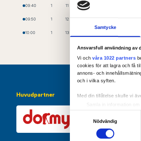
WAGENIUS
, Elliot
09:40
1
11
ALMQVIST
, Ingrid
09:50
1
12
Samtycke
BRENTER
, Edith
10:00
1
13
Ansvarsfull användning av d
Vi och
våra 1022 partners
be
cookies för att lagra och få t
annons- och innehållsmätning
och i vilka syften.
Huvudpartner
Med din tillåtelse skulle vi äve
Samla in information om 
Identifiera din enhet gen
Samtyckesval
Ta reda på mer om hur dina pe
Nödvändig
eller dra tillbaka ditt samtyc