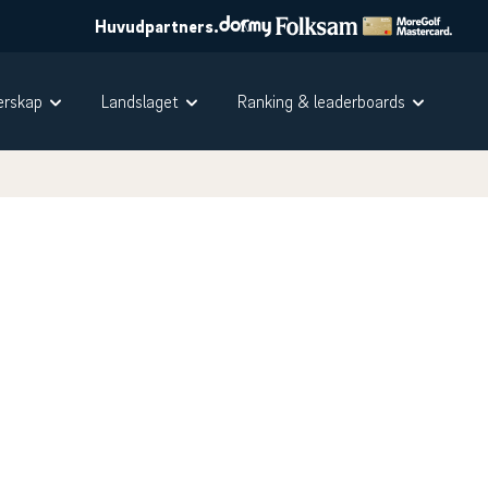
Huvudpartners.
rskap
Landslaget
Ranking & leaderboards