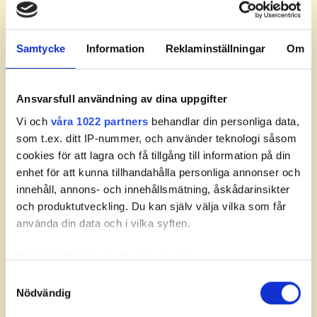
SCHOTTE
, Max
08:50
1
6
BRASK GUSTAFSSON
,
Melker
Samtycke
Information
Reklaminställningar
Om
JOHANSSON
, Ludwig
ASGEDE-SVENSSON
,
09:00
1
7
Leon
HÖGLUND
, Tor
Ansvarsfull användning av dina uppgifter
BÄRGÅRD
, August
Vi och
våra 1022 partners
behandlar din personliga data,
NORSEBÄCK
, Olof
09:10
1
8
ENGSTRÖM- LINDER
,
som t.ex. ditt IP-nummer, och använder teknologi såsom
Alfred
cookies för att lagra och få tillgång till information på din
enhet för att kunna tillhandahålla personliga annonser och
HIERTNER
, Eskil
09:20
1
9
RHODIN
, Oliwer
innehåll, annons- och innehållsmätning, åskådarinsikter
WILHELMSSON
, Alfred
och produktutveckling. Du kan själv välja vilka som får
använda din data och i vilka syften.
ESPLUND
, Wille
09:30
1
10
SANDBERG
, Melker
HAMMARBÄCK
, Mio
Med din tillåtelse skulle vi även vilja:
NILSSON
, Anton
Samla in information om din geografiska plats som
Samtyckesval
09:40
1
11
LILJEDAHL
, Oscar
Nödvändig
kan ha en noggrannhet på upp till flera meter
ERIKSSON
, Alfred
Identifiera din enhet genom att aktivt skanna den för