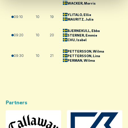
WACKER
, Morris
YLITALO
, Ellie
09:10
10
19
MAURITZ
, Julia
BJERNEKULL
, Ebba
09:20
10
20
STERNER
, Emmie
CHU
, Izabel
PETTERSSON
, Wilma
09:30
10
21
PETTERSSON
, Lina
PERMAN
, Wilma
Partners