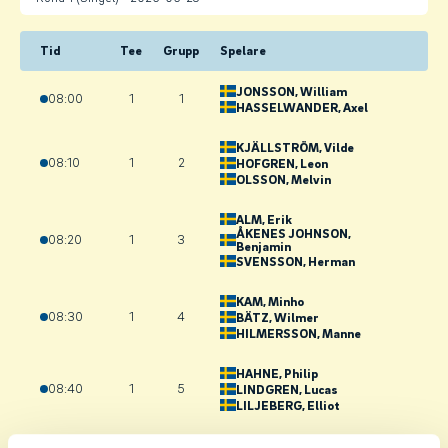
Tid
Tee
Grupp
Spelare
JONSSON
, William
08:00
1
1
HASSELWANDER
, Axel
KJÄLLSTRÖM
, Vilde
08:10
1
2
HOFGREN
, Leon
OLSSON
, Melvin
ALM
, Erik
ÅKENES JOHNSON
,
08:20
1
3
Benjamin
SVENSSON
, Herman
KAM
, Minho
08:30
1
4
BÄTZ
, Wilmer
HILMERSSON
, Manne
HAHNE
, Philip
08:40
1
5
LINDGREN
, Lucas
LILJEBERG
, Elliot
DAHLERUS
, Erik