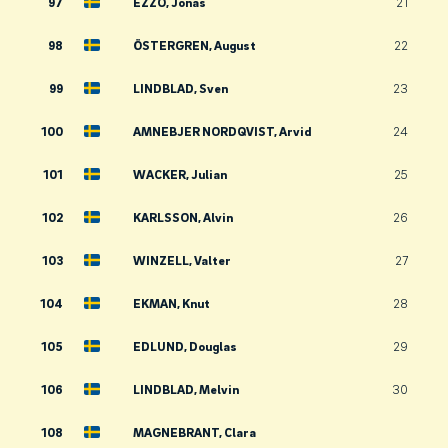
97
EZZO, Jonas
21
98
ÖSTERGREN, August
22
99
LINDBLAD, Sven
23
100
AMNEBJER NORDQVIST, Arvid
24
101
WACKER, Julian
25
102
KARLSSON, Alvin
26
103
WINZELL, Valter
27
104
EKMAN, Knut
28
105
EDLUND, Douglas
29
106
LINDBLAD, Melvin
30
108
MAGNEBRANT, Clara