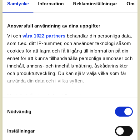
Samtycke
Information
Reklaminställningar
Om
54
HELJE, Noel
55
WERLESKOG, Alexander
Ansvarsfull användning av dina uppgifter
56
VENNERSTRAND, Alexander
Vi och
våra 1022 partners
behandlar din personliga data,
som t.ex. ditt IP-nummer, och använder teknologi såsom
57
BJÖRK, Zakk
cookies för att lagra och få tillgång till information på din
60
FLORIN, Emil
enhet för att kunna tillhandahålla personliga annonser och
innehåll, annons- och innehållsmätning, åskådarinsikter
62
CARLSSON, Gustav
och produktutveckling. Du kan själv välja vilka som får
använda din data och i vilka syften.
63
ADAMSSON, Nils
Med din tillåtelse skulle vi även vilja:
65
MATTSSON, Felix
Samla in information om din geografiska plats som
Samtyckesval
Nödvändig
66
KNUDSEN, Arvid
kan ha en noggrannhet på upp till flera meter
Identifiera din enhet genom att aktivt skanna den för
67
WERME, Gustav
1
specifika kännetecken (fingeravtryck)
Inställningar
Ta reda på mer om hur dina personliga uppgifter
69
ERIKSSON, Kevin
2