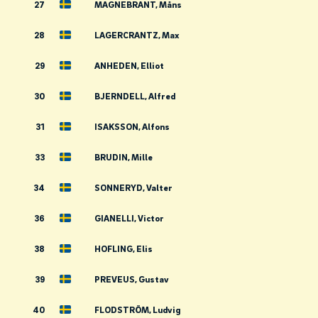
27
MAGNEBRANT, Måns
28
LAGERCRANTZ, Max
29
ANHEDEN, Elliot
30
BJERNDELL, Alfred
31
ISAKSSON, Alfons
33
BRUDIN, Mille
34
SONNERYD, Valter
36
GIANELLI, Victor
38
HOFLING, Elis
39
PREVEUS, Gustav
40
FLODSTRÖM, Ludvig