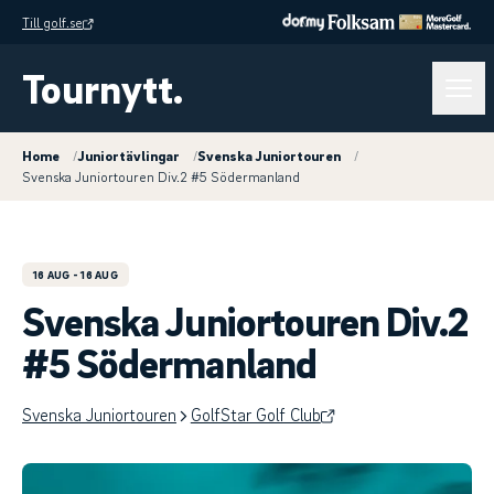
Till golf.se
Tournytt.
Home
/
Juniortävlingar
/
Svenska Juniortouren
/
Svenska Juniortouren Div.2 #5 Södermanland
16 AUG
- 16 AUG
Svenska Juniortouren Div.2
#5 Södermanland
Svenska Juniortouren
GolfStar Golf Club