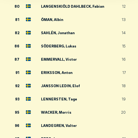
80
LANGENSKIÖLD DAHLBECK, Fabian
12
81
ÖMAN, Albin
13
82
SAHLÉN, Jonathan
14
86
SÖDERBERG, Lukas
15
87
EMMERVALL, Victor
16
91
ERIKSSON, Anton
17
92
JANSSON LEDIN, Elof
18
93
LENNERSTEN, Tage
19
95
WACKER, Morris
20
96
LANDEGREN, Valter