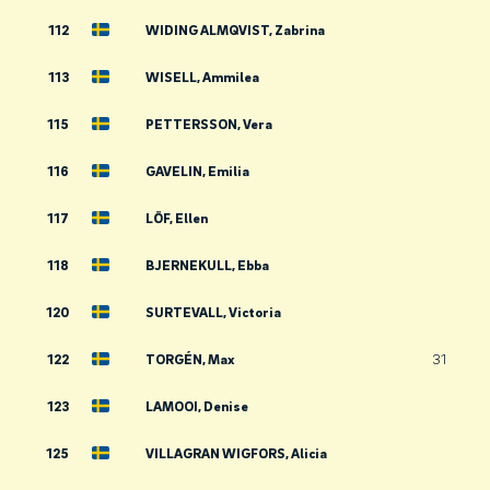
112
WIDING ALMQVIST, Zabrina
113
WISELL, Ammilea
115
PETTERSSON, Vera
116
GAVELIN, Emilia
117
LÖF, Ellen
118
BJERNEKULL, Ebba
120
SURTEVALL, Victoria
122
TORGÉN, Max
31
123
LAMOOI, Denise
125
VILLAGRAN WIGFORS, Alicia