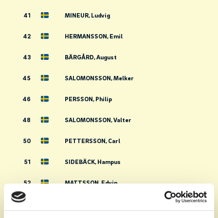
41
MINEUR, Ludvig
42
HERMANSSON, Emil
43
BÄRGÅRD, August
45
SALOMONSSON, Melker
46
PERSSON, Philip
48
SALOMONSSON, Valter
50
PETTERSSON, Carl
51
SIDEBÄCK, Hampus
52
MATTSSON, Edvin
53
SAHLEN, Adam