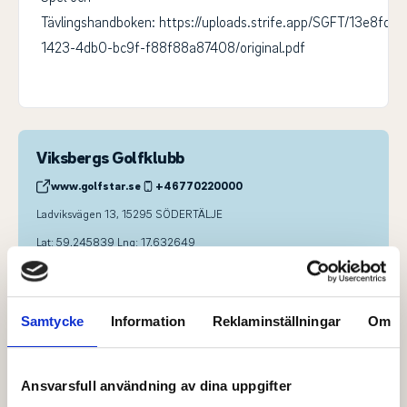
Tävlingshandboken: https://uploads.strife.app/SGFT/13e8fd7c
1423-4db0-bc9f-f88f88a87408/original.pdf
Viksbergs Golfklubb
www.golfstar.se
+46770220000
Ladviksvägen 13, 15295 SÖDERTÄLJE
Lat: 59.245839 Lng: 17.632649
Kontaktperson
Svenska Golfförbundet Juniortävlingar
, Anmälningsansvarig
juniortavling@golf.se
Samtycke
Information
Reklaminställningar
Om
08-622 15 00
Lasse Hammarsjö
, Tournament Director
lasse@hwebb.se
Ansvarsfull användning av dina uppgifter