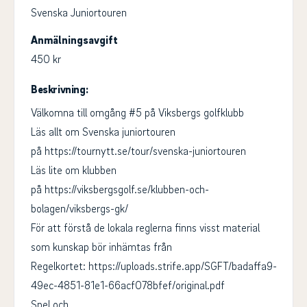
Svenska Juniortouren
Anmälningsavgift
450 kr
Beskrivning:
Välkomna till omgång #5 på Viksbergs golfklubb
Läs allt om Svenska juniortouren
på https://tournytt.se/tour/svenska-juniortouren
Läs lite om klubben
på https://viksbergsgolf.se/klubben-och-
bolagen/viksbergs-gk/
För att förstå de lokala reglerna finns visst material
som kunskap bör inhämtas från
Regelkortet: https://uploads.strife.app/SGFT/badaffa9-
49ec-4851-81e1-66acf078bfef/original.pdf
Spel och