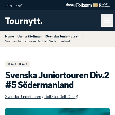
Till golf.se
Tournytt.
Home
/
Juniortävlingar
/
Svenska Juniortouren
/
Svenska Juniortouren Div.2 #5 Södermanland
16 AUG
- 16 AUG
Svenska Juniortouren Div.2
#5 Södermanland
Svenska Juniortouren
GolfStar Golf Club