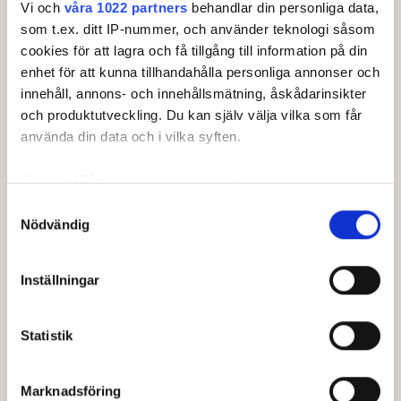
Vi och
våra 1022 partners
behandlar din personliga data,
som t.ex. ditt IP-nummer, och använder teknologi såsom
Klasser & ronder
cookies för att lagra och få tillgång till information på din
enhet för att kunna tillhandahålla personliga annonser och
innehåll, annons- och innehållsmätning, åskådarinsikter
Klass
och produktutveckling. Du kan själv välja vilka som får
Pojkar
använda din data och i vilka syften.
HCP
Med din tillåtelse skulle vi även vilja:
Pojk: +8.0 - 10.0
Samla in information om din geografiska plats som
Samtyckesval
Ålder
Nödvändig
kan ha en noggrannhet på upp till flera meter
Pojk: 13-21
Identifiera din enhet genom att aktivt skanna den för
specifika kännetecken (fingeravtryck)
Inställningar
Spelform
Ta reda på mer om hur dina personliga uppgifter
Singel
behandlas och ställ in dina preferenser i
detaljsektionen
.
Statistik
Du kan ändra eller dra tillbaka ditt samtycke när som
Ronder
helst från cookie-förklaringen.
2
Marknadsföring
Klasstyp
Vi använder enhetsidentifierare för att anpassa innehållet