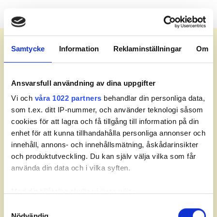
Meny
Samtycke
Information
Reklaminställningar
Om
Leaderboard.
Ansvarsfull användning av dina uppgifter
Vi och
våra 1022 partners
behandlar din personliga data,
Senast uppdaterad:
14:00
som t.ex. ditt IP-nummer, och använder teknologi såsom
cookies för att lagra och få tillgång till information på din
Fav
Pos
Namn
Hål
Till par
enhet för att kunna tillhandahålla personliga annonser och
innehåll, annons- och innehållsmätning, åskådarinsikter
och produktutveckling. Du kan själv välja vilka som får
använda din data och i vilka syften.
Med din tillåtelse skulle vi även vilja:
Partners
Samla in information om din geografiska plats som
Samtyckesval
Nödvändig
kan ha en noggrannhet på upp till flera meter