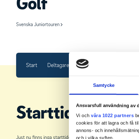
Golf
Svenska Juniortouren
Start
Deltagare
Starttider
Resultat
Samtycke
Starttider.
Ansvarsfull användning av d
Vi och
våra 1022 partners
be
cookies för att lagra och få t
annons- och innehållsmätning
Just nu finns inga starttider.
och i vilka syften.