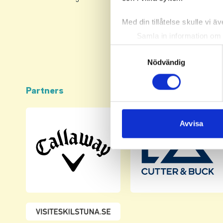
Med din tillåtelse skulle vi äve
Samla in information om 
Identifiera din enhet gen
Samtyckesval
Ta reda på mer om hur dina pe
Nödvändig
eller dra tillbaka ditt samtyc
Partners
Vi använder enhetsidentifierar
sociala medier och analysera 
till de sociala medier och a
Avvisa
med annan information som du 