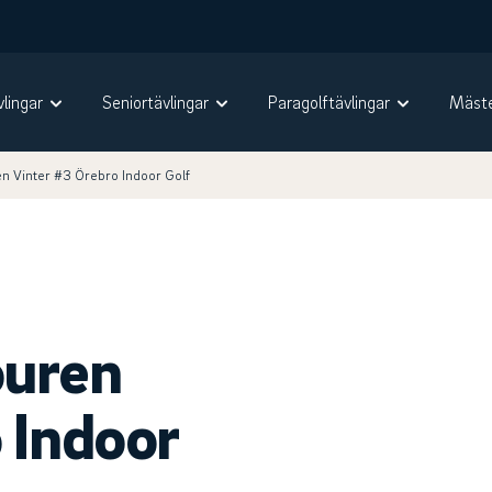
vlingar
Seniortävlingar
Paragolftävlingar
Mäste
n Vinter #3 Örebro Indoor Golf
ouren
 Indoor