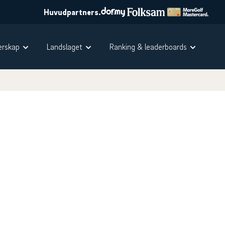
Huvudpartners.
rskap
Landslaget
Ranking & leaderboards