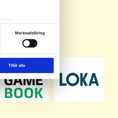
a meter
k)
ljsektionen
. Du kan ändra
Marknadsföring
andahålla funktioner för
n information från din enhet
 tur kombinera informationen
Tillåt alla
deras tjänster.