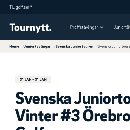
Till golf.se
Tournytt.
Proffstävlingar
Juniortä
Home
/
Juniortävlingar
/
Svenska Juniortouren
/
Svenska Juniortoure
31 JAN
- 31 JAN
Svenska Juniort
Vinter #3 Örebro