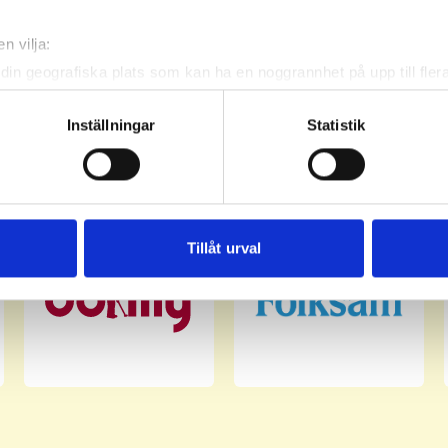
n vilja:
din geografiska plats som kan ha en noggrannhet på upp till fler
om att aktivt skanna den för specifika kännetecken (fingeravtryc
rsonliga uppgifter behandlas och ställ in dina preferenser i
deta
Inställningar
Statistik
ke när som helst från cookie-förklaringen.
e för att anpassa innehållet och annonserna till användarna, tillh
vår trafik. Vi vidarebefordrar även sådana identifierare och anna
nnons- och analysföretag som vi samarbetar med. Dessa kan i sin
Tillåt urval
har tillhandahållit eller som de har samlat in när du har använt 