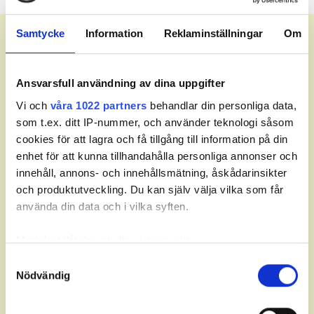
Meny
Samtycke
Information
Reklaminställningar
Om
Starttider.
Ansvarsfull användning av dina uppgifter
Vi och
våra 1022 partners
behandlar din personliga data,
som t.ex. ditt IP-nummer, och använder teknologi såsom
Just nu finns inga starttider.
cookies för att lagra och få tillgång till information på din
enhet för att kunna tillhandahålla personliga annonser och
innehåll, annons- och innehållsmätning, åskådarinsikter
och produktutveckling. Du kan själv välja vilka som får
använda din data och i vilka syften.
Partners
Med din tillåtelse skulle vi även vilja:
Samla in information om din geografiska plats som
Samtyckesval
Nödvändig
kan ha en noggrannhet på upp till flera meter
Identifiera din enhet genom att aktivt skanna den för
specifika kännetecken (fingeravtryck)