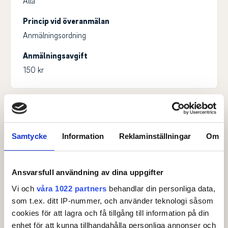
Alla
Princip vid överanmälan
Anmälningsordning
Anmälningsavgift
150 kr
Kontaktperson
Joakim Spårebo
, Tävlingsledare
Samtycke
Information
Reklaminställningar
Om
joakim.sparebo@icloud.com
0739401102
Måns Thorselius
, Tävlingssamordnare
Ansvarsfull användning av dina uppgifter
mans.thorselius@golf.se
Vi och
våra 1022 partners
behandlar din personliga data,
08-622 15 66
som t.ex. ditt IP-nummer, och använder teknologi såsom
cookies för att lagra och få tillgång till information på din
enhet för att kunna tillhandahålla personliga annonser och