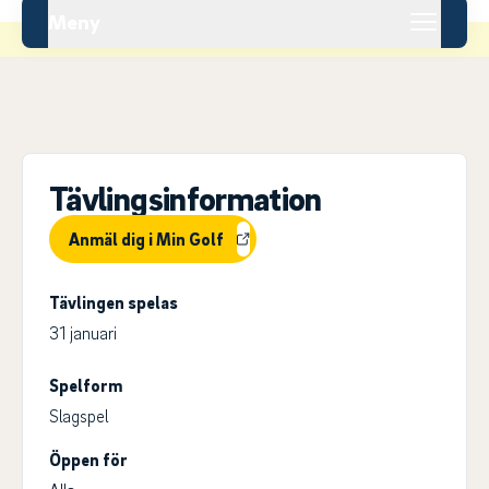
Meny
Tävlingsinformation
Anmäl dig i Min Golf
Tävlingen spelas
31 januari
Spelform
Slagspel
Öppen för