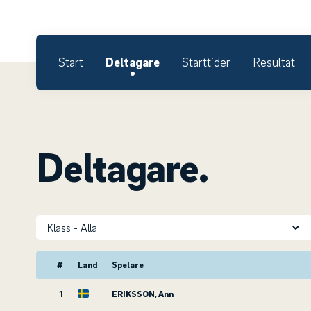
Start
Deltagare
Starttider
Resultat
Deltagare.
Klass
#
Land
Spelare
1
ERIKSSON, Ann