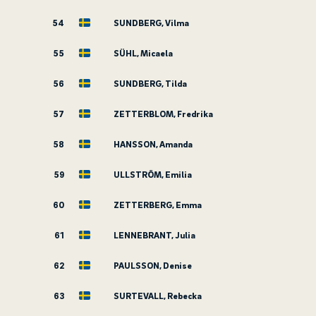
54
SUNDBERG, Vilma
55
SÜHL, Micaela
56
SUNDBERG, Tilda
57
ZETTERBLOM, Fredrika
58
HANSSON, Amanda
59
ULLSTRÖM, Emilia
60
ZETTERBERG, Emma
61
LENNEBRANT, Julia
62
PAULSSON, Denise
63
SURTEVALL, Rebecka