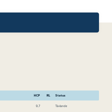
HCP
RL
Status
9,7
Tävlande