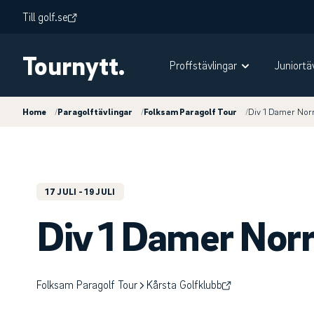
Till golf.se
Tournytt.
Proffstävlingar
Juniortä
Home
/
Paragolftävlingar
/
Folksam Paragolf Tour
/
Div 1 Damer Nor
17 JULI
- 19 JULI
Div 1 Damer Nor
Folksam Paragolf Tour
Kårsta Golfklubb