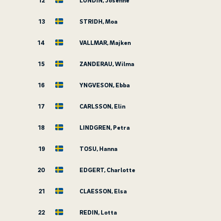
12
LUNDIN, Josefine
13
STRIDH, Moa
14
VALLMAR, Majken
15
ZANDERAU, Wilma
16
YNGVESON, Ebba
17
CARLSSON, Elin
18
LINDGREN, Petra
19
TOSU, Hanna
20
EDGERT, Charlotte
21
CLAESSON, Elsa
22
REDIN, Lotta