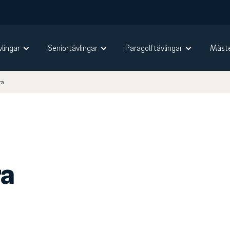
vlingar
Seniortävlingar
Paragolftävlingar
Mäste
ra
ra