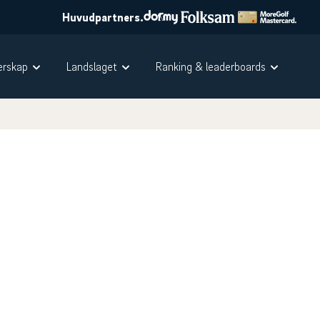
Huvudpartners.
rskap
Landslaget
Ranking & leaderboards