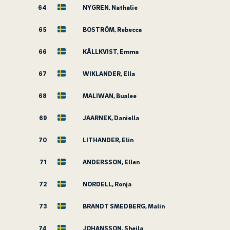
64
NYGREN, Nathalie
65
BOSTRÖM, Rebecca
66
KÄLLKVIST, Emma
67
WIKLANDER, Ella
68
MALIWAN, Bualee
69
JAARNEK, Daniella
70
LITHANDER, Elin
71
ANDERSSON, Ellen
72
NORDELL, Ronja
73
BRANDT SMEDBERG, Malin
74
JOHANSSON, Sheila