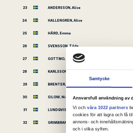
23
ANDERSSON, Alice
24
HALLENGREN, Alice
25
HÄRD, Emma
26
SVENSSON, Tilda
27
GOTTMO, Åsa
28
KARLSSON, Linnea
Samtycke
29
BRENTER, Edith
30
SILOW, Nico
Ansvarsfull användning av d
Vi och
våra 1022 partners
be
31
LUNDQVIST, Ebba
cookies för att lagra och få t
annons- och innehållsmätning
32
GRIMBRANDT, Izabella
och i vilka syften.