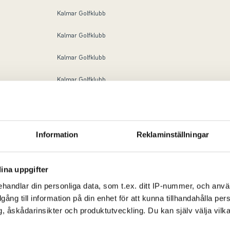
Kalmar Golfklubb
Kalmar Golfklubb
Kalmar Golfklubb
Kalmar Golfklubb
Kalmar Golfklubb
Haninge Golfklubb
Information
Reklaminställningar
Haninge Golfklubb
Haninge Golfklubb
ina uppgifter
handlar din personliga data, som t.ex. ditt IP-nummer, och anv
Haninge Golfklubb
illgång till information på din enhet för att kunna tillhandahålla pe
, åskådarinsikter och produktutveckling. Du kan själv välja vilk
Haninge Golfklubb