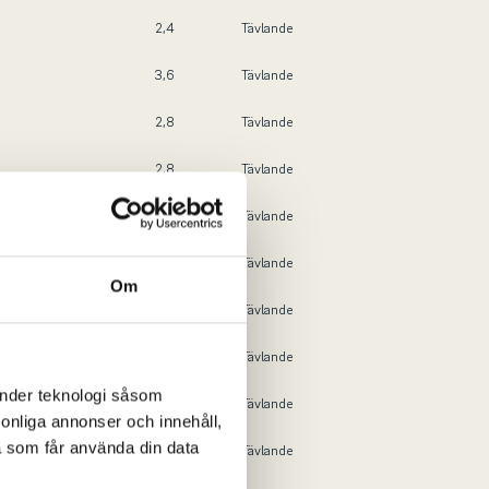
2,4
Tävlande
3,6
Tävlande
2,8
Tävlande
2,8
Tävlande
1,5
Tävlande
2,2
Tävlande
Om
0,9
Tävlande
0,3
Tävlande
änder teknologi såsom
+4,6
Tävlande
rsonliga annonser och innehåll,
a som får använda din data
+3,1
Tävlande