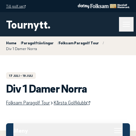
Till golf.se
Tournytt.
Home
/
Paragolftävlingar
/
Folksam Paragolf Tour
/
Div 1 Damer Norra
17 JULI
- 19 JULI
Div 1 Damer Norra
Folksam Paragolf Tour
Kårsta Golfklubb
Meny