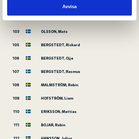
samlat in när du har använt deras tjänster.
101
OSKARSSON, Tobias
Avvisa
102
ALMERSTEDT, Jens
103
OLSSON, Mats
105
BERGSTEDT, Rickard
106
BERGSTEDT, Ojje
107
BERGSTEDT, Rasmus
108
MALMSTRÖM, Robin
109
HOFSTRÖM, Liam
110
ERIKSSON, Mattias
111
BOJAR, Robin
112
HANSSON, Julius