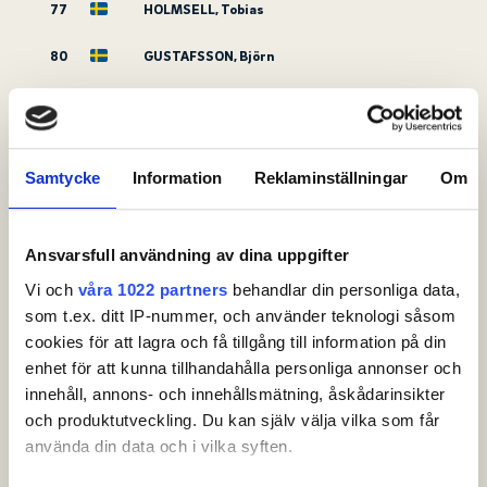
77
HOLMSELL, Tobias
80
GUSTAFSSON, Björn
81
PALMBLAD, Philip
82
VAN DEN BOSCH, Jesper
Samtycke
Information
Reklaminställningar
Om
83
LINDBY, Tom
84
THORÉN, Oskar
Ansvarsfull användning av dina uppgifter
Vi och
våra 1022 partners
behandlar din personliga data,
85
PETERSSON, Elias
som t.ex. ditt IP-nummer, och använder teknologi såsom
86
KRANTZ, August
cookies för att lagra och få tillgång till information på din
enhet för att kunna tillhandahålla personliga annonser och
87
TEGEL, Gustav
innehåll, annons- och innehållsmätning, åskådarinsikter
och produktutveckling. Du kan själv välja vilka som får
88
SKÄRBERG, Jonathan
använda din data och i vilka syften.
89
TEGEL, Carl