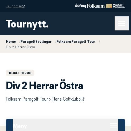
Till golf.se
Tournytt.
Home
/
Paragolftävlingar
/
Folksam Paragolf Tour
/
Div 2 Herrar Östra
18 JULI
- 19 JULI
Div 2 Herrar Östra
Folksam Paragolf Tour
Flens Golfklubb
Meny