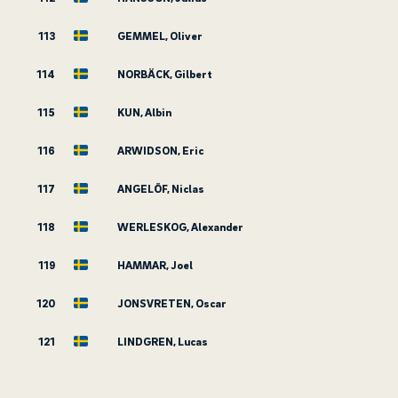
113
GEMMEL, Oliver
114
NORBÄCK, Gilbert
115
KUN, Albin
116
ARWIDSON, Eric
117
ANGELÖF, Niclas
118
WERLESKOG, Alexander
119
HAMMAR, Joel
120
JONSVRETEN, Oscar
121
LINDGREN, Lucas