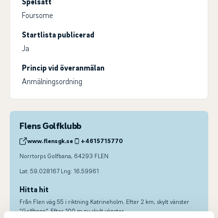
Spelsätt
Foursome
Startlista publicerad
Ja
Princip vid överanmälan
Anmälningsordning
Flens Golfklubb
www.flensgk.se
+4615715770
Norrtorps Golfbana, 64293 FLEN
Lat: 59.028167 Lng: 16.59961
Hitta hit
Från Flen väg 55 i riktning Katrineholm. Efter 2 km, skylt vänster
"Golfbana". Efter 100 m ny skylt vänster.