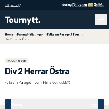
Till golf.se
Tournytt.
Home
/
Paragolftävlingar
/
Folksam Paragolf Tour
/
Div 2 Herrar Östra
18 JULI
- 19 JULI
Div 2 Herrar Östra
Folksam Paragolf Tour
Flens Golfklubb
Meny