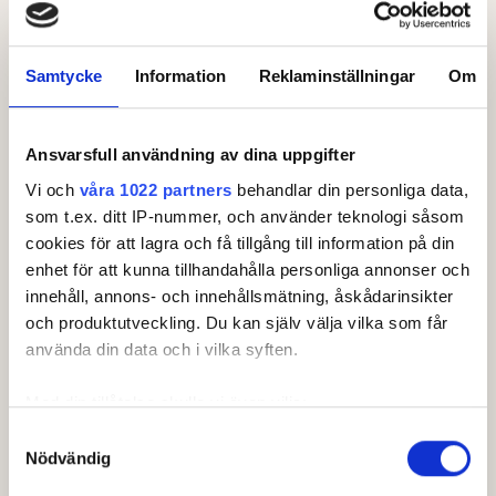
Kontaktperson
Kerstin Jansson
, Tävlingsledare
Samtycke
Information
Reklaminställningar
Om
3279jansson@telia.com
0793568889
Ansvarsfull användning av dina uppgifter
Vi och
våra 1022 partners
behandlar din personliga data,
Klasser & ronder
som t.ex. ditt IP-nummer, och använder teknologi såsom
cookies för att lagra och få tillgång till information på din
Klass
enhet för att kunna tillhandahålla personliga annonser och
innehåll, annons- och innehållsmätning, åskådarinsikter
Lag
och produktutveckling. Du kan själv välja vilka som får
HCP
använda din data och i vilka syften.
Herrar: 0.0 - 0.0
Med din tillåtelse skulle vi även vilja:
Damer: 0.0 - 0.0
Samla in information om din geografiska plats som
Samtyckesval
Spelform
Nödvändig
kan ha en noggrannhet på upp till flera meter
Foursome
Identifiera din enhet genom att aktivt skanna den för