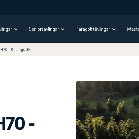
vlingar
Seniortävlingar
Paragolftävlingar
Mäste
 H70 - Köpings GK
H70 -