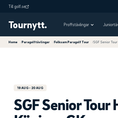
Till golf.se
Tournytt.
Proffstävlingar
Juniortä
Home
/
Paragolftävlingar
/
Folksam Paragolf Tour
/
SGF Senior Tour
19 AUG
- 20 AUG
SGF Senior Tour 