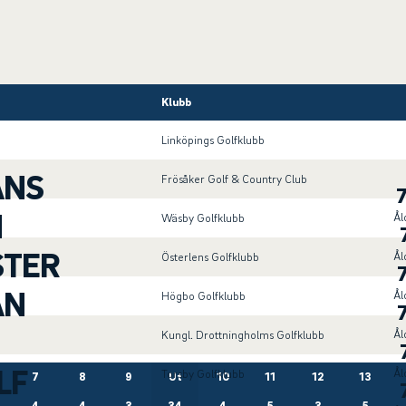
Klubb
Linköpings Golfklubb
ANS
Frösåker Golf & Country Club
N
Ål
Wäsby Golfklubb
STER
Ål
Österlens Golfklubb
AN
Ål
Högbo Golfklubb
Ål
Kungl. Drottningholms Golfklubb
LF
Ål
Torsby Golfklubb
7
8
9
Ut
10
11
12
13
4
4
3
34
4
5
3
5