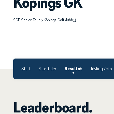
Köpings GK
SGF Senior Tour.
Köpings Golfklubb
Start
Starttider
Resultat
Tävlingsinfo
Leaderboard.