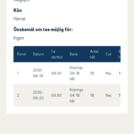
Kön
Herrar
Önskemål om tee möjlig för:
Ingen
1:a
Antal
Max
Rond
Datum
Bana
Cut
starttid
hål
HCP
Köpings
2025-
1
09.00
GK 18
18
Nej
18.0
08-19
hål
Köpings
2025-
2
09.00
GK 18
18
Nej
18.0
08-20
hål