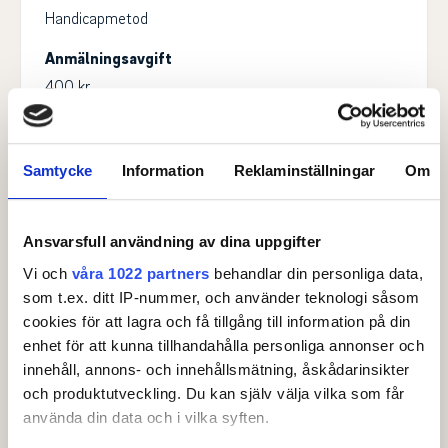
Handicapmetod
Anmälningsavgift
400 kr
Beskrivning:
Anmälningsavgiften är 1 000 kr. 400 kr betalas i
Samtycke
Information
Reklaminställningar
Om
samband med anmälan och resterande 600 kr betalas
till arrangörsklubben på plats.
Ansvarsfull användning av dina uppgifter
Om du lämnar återbud efter anmälningstidens utgång
Vi och
våra 1022 partners
behandlar din personliga data,
ska du meddela arrangörsklubben. Du är då
som t.ex. ditt IP-nummer, och använder teknologi såsom
också skyldig att betala hela anmälningsavgiften på 1
cookies för att lagra och få tillgång till information på din
000 kr såvida du inte har godtagbara skäl (sjukdom,
enhet för att kunna tillhandahålla personliga annonser och
skada).
innehåll, annons- och innehållsmätning, åskådarinsikter
och produktutveckling. Du kan själv välja vilka som får
använda din data och i vilka syften.