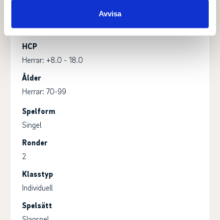
samlat in när du har använt deras tjänster.
Klass
Avvisa
Herrar 70
HCP
Herrar: +8.0 - 18.0
Ålder
Herrar: 70-99
Spelform
Singel
Ronder
2
Klasstyp
Individuell
Spelsätt
Slagspel