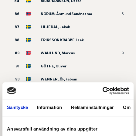
84
ABRAHAMSSON, Oscar
86
NORUM, Åsmund Sandnesmo
6
87
LILJEDAL, Jakob
88
ERIKSSON KRABBE, Isak
89
WAHLUND, Marcus
9
91
GÖTHE, Oliver
93
WENNERLÖF, Fabian
94
SALANDER, Gustav
95
CARLHEIM STRÖMSTEÉN, Melvin
Samtycke
Information
Reklaminställningar
Om
96
THELANDER, Isac
Ansvarsfull användning av dina uppgifter
98
OLSSON, Alexander