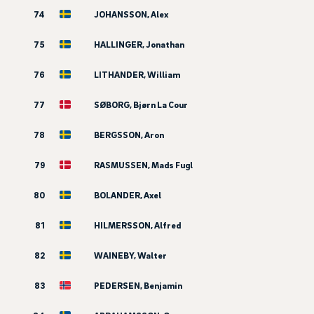
74
JOHANSSON, Alex
75
HALLINGER, Jonathan
76
LITHANDER, William
77
SØBORG, Bjørn La Cour
78
BERGSSON, Aron
79
RASMUSSEN, Mads Fugl
80
BOLANDER, Axel
81
HILMERSSON, Alfred
82
WAINEBY, Walter
83
PEDERSEN, Benjamin