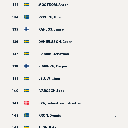
133
MOSTRÖM, Anton
134
RYBERG, Olle
135
KAHLOS, Juuso
136
DANIELSSON, Cesar
137
FRIMAN, Jonathan
138
SIMBERG, Casper
139
LEU, William
140
IVARSSON, Isak
141
SYR, Sebastian Eidsæther
142
KRON, Dennis
8
143
ELGH, Erik