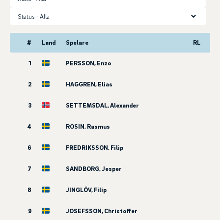
Status
#
Land
Spelare
RL
1
PERSSON, Enzo
2
HAGGREN, Elias
3
SETTEMSDAL, Alexander
4
ROSIN, Rasmus
6
FREDRIKSSON, Filip
7
SANDBORG, Jesper
8
JINGLÖV, Filip
9
JOSEFSSON, Christoffer