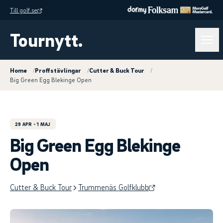
Till golf.se
Tournytt.
Home
/
Proffstävlingar
/
Cutter & Buck Tour
/
Big Green Egg Blekinge Open
29 APR
- 1 MAJ
Big Green Egg Blekinge
Open
Cutter & Buck Tour
Trummenäs Golfklubb