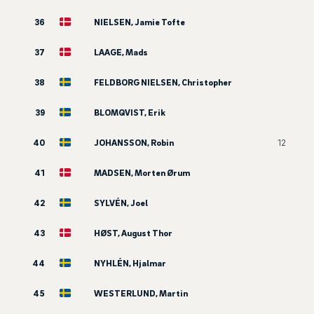
36
NIELSEN, Jamie Tofte
37
LAAGE, Mads
38
FELDBORG NIELSEN, Christopher
39
BLOMQVIST, Erik
40
JOHANSSON, Robin
12
41
MADSEN, Morten Ørum
42
SYLVÉN, Joel
43
HØST, August Thor
44
NYHLÉN, Hjalmar
45
WESTERLUND, Martin