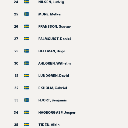
24
NILSEN, Ludvig
25
MURE, Melker
26
FRANSSON, Gustav
27
PALMQUIST, Daniel
29
HELLMAN, Hugo
30
AHLGREN, Wilhelm
31
LUNDGREN, David
32
EKHOLM, Gabriel
33
HJORT, Benjamin
34
HAGBORG ASP, Jesper
35
TIDÉN, Albin