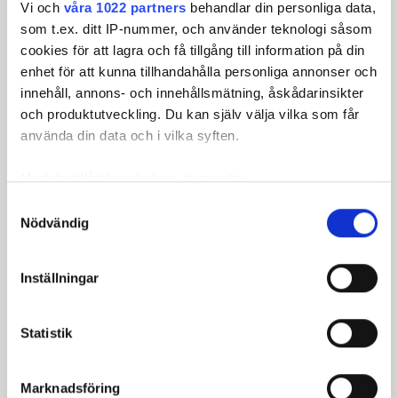
Vi och
våra 1022 partners
behandlar din personliga data,
99
BJÖRNBERG, Jacob
som t.ex. ditt IP-nummer, och använder teknologi såsom
cookies för att lagra och få tillgång till information på din
100
LARSSON, Elias
enhet för att kunna tillhandahålla personliga annonser och
innehåll, annons- och innehållsmätning, åskådarinsikter
102
BRYTSKYY, Renat
14
och produktutveckling. Du kan själv välja vilka som får
använda din data och i vilka syften.
103
HONKALA, Matias
104
WALLIN, Isac
Med din tillåtelse skulle vi även vilja:
Samla in information om din geografiska plats som
Samtyckesval
105
HÄRDIN, Carl
Nödvändig
kan ha en noggrannhet på upp till flera meter
Identifiera din enhet genom att aktivt skanna den för
106
ANTONSEN, Mikkel
specifika kännetecken (fingeravtryck)
Inställningar
Ta reda på mer om hur dina personliga uppgifter
107
SJÖBERG, Gustav
behandlas och ställ in dina preferenser i
detaljsektionen
.
108
SÖREBO, Emil
Statistik
Du kan ändra eller dra tillbaka ditt samtycke när som
helst från cookie-förklaringen.
109
PÅLSSON, Christoffer
Marknadsföring
Vi använder enhetsidentifierare för att anpassa innehållet