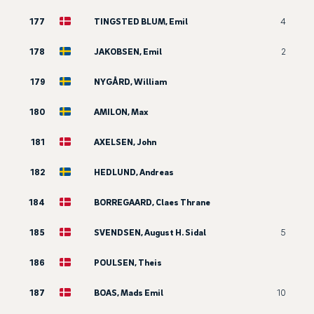
177
TINGSTED BLUM, Emil
4
178
JAKOBSEN, Emil
2
179
NYGÅRD, William
180
AMILON, Max
181
AXELSEN, John
182
HEDLUND, Andreas
184
BORREGAARD, Claes Thrane
185
SVENDSEN, August H. Sidal
5
186
POULSEN, Theis
187
BOAS, Mads Emil
10