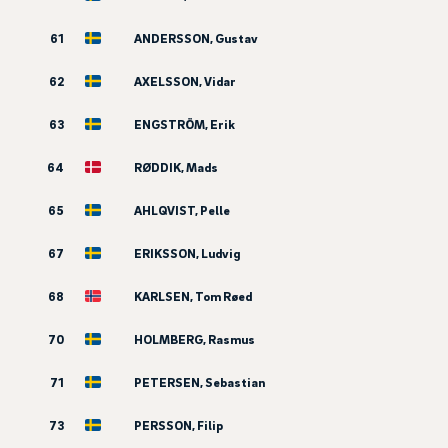
61
ANDERSSON, Gustav
62
AXELSSON, Vidar
63
ENGSTRÖM, Erik
64
RØDDIK, Mads
65
AHLQVIST, Pelle
67
ERIKSSON, Ludvig
68
KARLSEN, Tom Røed
70
HOLMBERG, Rasmus
71
PETERSEN, Sebastian
73
PERSSON, Filip