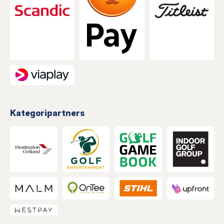
Kategoripartners