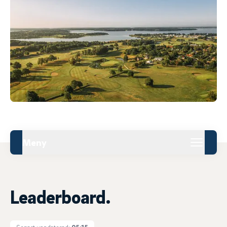
Meny
Leaderboard.