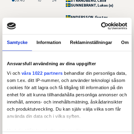
09:40
10
24
STRANDBERG
, Calle
GUNNEBRANT
, Lukas (a)
ANDERSSON
, Gustav
09:50
10
25
NYHLÉN
, Hjalmar
KNUTHAMMAR
, Carl (a)
RASMUSSEN
, Mads Fugl
Samtycke
Information
Reklaminställningar
Om
10:00
10
26
EKHOLM
, Gabriel (a)
MOSTRÖM
, Anton
VÄSTHAV
, Alex
Ansvarsfull användning av dina uppgifter
SAMNEGÅRD
, Adam
13:00
1
27
KRISTOFFERSEN
,
Vi och
våra 1022 partners
behandlar din personliga data,
Wilhelm (a)
som t.ex. ditt IP-nummer, och använder teknologi såsom
ENGSTRÖM
, Erik
cookies för att lagra och få tillgång till information på din
13:10
1
28
LÖVGREN
, Alvin (a)
LILJEDAL
, Jakob
enhet för att kunna tillhandahålla personliga annonser och
innehåll, annons- och innehållsmätning, åskådarinsikter
FELDBORG NIELSEN
,
och produktutveckling. Du kan själv välja vilka som får
Christopher
13:20
1
29
DAHLBERG
, Kevin
använda din data och i vilka syften.
HALLINGER
, Jonathan
Med din tillåtelse skulle vi även vilja:
WOCHNER
, Marcus B.