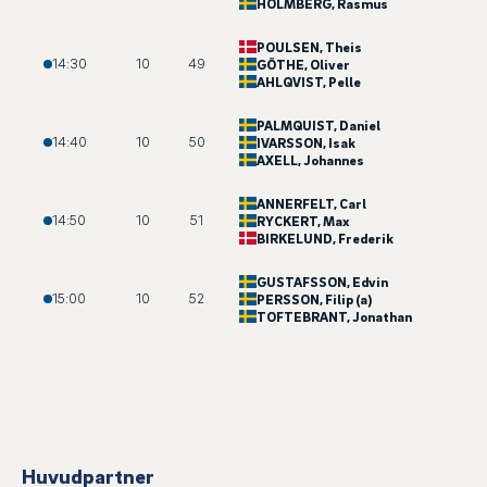
HOLMBERG
, Rasmus
POULSEN
, Theis
14:30
10
49
GÖTHE
, Oliver
AHLQVIST
, Pelle
PALMQUIST
, Daniel
14:40
10
50
IVARSSON
, Isak
AXELL
, Johannes
ANNERFELT
, Carl
14:50
10
51
RYCKERT
, Max
BIRKELUND
, Frederik
GUSTAFSSON
, Edvin
15:00
10
52
PERSSON
, Filip (a)
TOFTEBRANT
, Jonathan
Huvudpartner