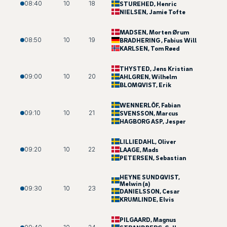
08:40
10
18
STUREHED
, Henric
NIELSEN
, Jamie Tofte
MADSEN
, Morten Ørum
08:50
10
19
BRADHERING
, Fabius Will
KARLSEN
, Tom Røed
THYSTED
, Jens Kristian
09:00
10
20
AHLGREN
, Wilhelm
BLOMQVIST
, Erik
WENNERLÖF
, Fabian
09:10
10
21
SVENSSON
, Marcus
HAGBORG ASP
, Jesper
LILLIEDAHL
, Oliver
09:20
10
22
LAAGE
, Mads
PETERSEN
, Sebastian
HEYNE SUNDQVIST
,
Melwin (a)
09:30
10
23
DANIELSSON
, Cesar
KRUMLINDE
, Elvis
PILGAARD
, Magnus