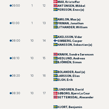
MAX
, Kristoffer
09:50
1
12
ANTONSEN
, Mikkel
PERSSON
, Enzo (a)
AMILON
, Max (a)
10:00
1
13
FRIMAN
, Jonathan
LITHANDER
, William
AXELSSON
, Vidar
08:00
10
14
SIMBERG
, Casper
HANSSON
, Sebastian (a)
KRAVIK
, Sondre Sørensen
08:10
10
15
HEDLUND
, Andreas
BJÖRKÉN
, Simon
BOLANDER
, Axel (a)
08:20
10
16
LARSSON
, Elias
ELGH
, Erik
LUNDGREN
, David
08:30
10
17
SØBORG
, Bjørn La Cour
SETTEMSDAL
, Alexander
HJORT
, Benjamin