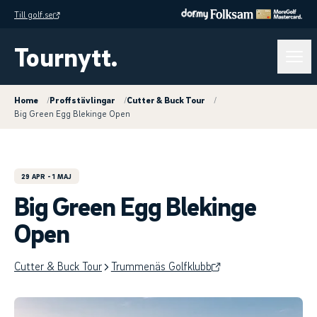
Till golf.se
Tournytt.
Home
/
Proffstävlingar
/
Cutter & Buck Tour
/
Big Green Egg Blekinge Open
29 APR
- 1 MAJ
Big Green Egg Blekinge
Open
Cutter & Buck Tour
Trummenäs Golfklubb