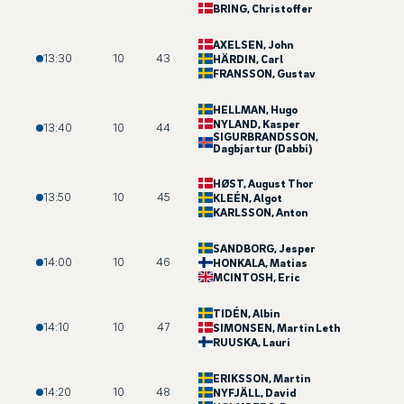
BRING
, Christoffer
AXELSEN
, John
13:30
10
43
HÄRDIN
, Carl
FRANSSON
, Gustav
HELLMAN
, Hugo
NYLAND
, Kasper
13:40
10
44
SIGURBRANDSSON
,
Dagbjartur (Dabbi)
HØST
, August Thor
13:50
10
45
KLEÉN
, Algot
KARLSSON
, Anton
SANDBORG
, Jesper
14:00
10
46
HONKALA
, Matias
MCINTOSH
, Eric
TIDÉN
, Albin
14:10
10
47
SIMONSEN
, Martin Leth
RUUSKA
, Lauri
ERIKSSON
, Martin
14:20
10
48
NYFJÄLL
, David