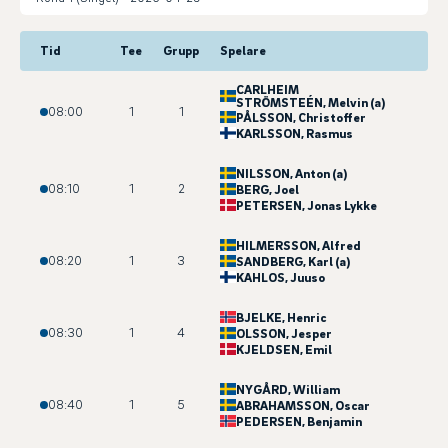
Tid
Tee
Grupp
Spelare
CARLHEIM
STRÖMSTEÉN
, Melvin (a)
08:00
1
1
PÅLSSON
, Christoffer
KARLSSON
, Rasmus
NILSSON
, Anton (a)
08:10
1
2
BERG
, Joel
PETERSEN
, Jonas Lykke
HILMERSSON
, Alfred
08:20
1
3
SANDBERG
, Karl (a)
KAHLOS
, Juuso
BJELKE
, Henric
08:30
1
4
OLSSON
, Jesper
KJELDSEN
, Emil
NYGÅRD
, William
08:40
1
5
ABRAHAMSSON
, Oscar
PEDERSEN
, Benjamin