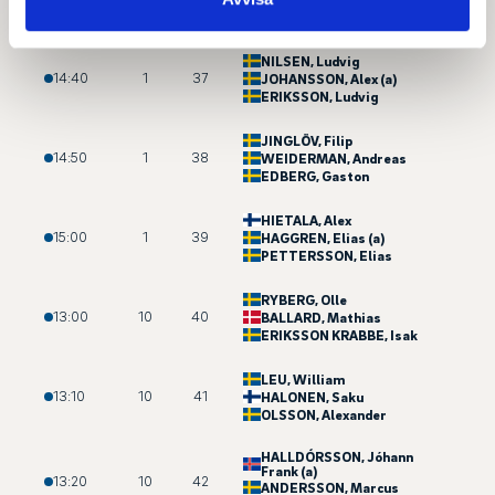
PETERSSON
, Joel
NILSEN
, Ludvig
14:40
1
37
JOHANSSON
, Alex (a)
ERIKSSON
, Ludvig
JINGLÖV
, Filip
14:50
1
38
WEIDERMAN
, Andreas
EDBERG
, Gaston
HIETALA
, Alex
15:00
1
39
HAGGREN
, Elias (a)
PETTERSSON
, Elias
RYBERG
, Olle
13:00
10
40
BALLARD
, Mathias
ERIKSSON KRABBE
, Isak
LEU
, William
13:10
10
41
HALONEN
, Saku
OLSSON
, Alexander
HALLDÓRSSON
, Jóhann
Frank (a)
13:20
10
42
ANDERSSON
, Marcus