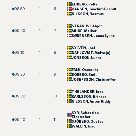
EDBERG
, Pelle
08:50
1
6
HANSEN
, Joachim Brandt
NILSSON
, Rasmus
STRANDVI
, Algot
09:00
1
7
MURE
, Melker
SØRENSEN
, Jonas Lykke
SYLVÉN
, Joel
09:10
1
8
DAHLQVIST
, Malte (a)
JÖNSSON
, Lukas
FALK
, Oscar (a)
09:20
1
9
SÖREBO
, Emil
JOSEFSSON
, Christoffer
THELANDER
, Isac
09:30
1
10
KARLSSON
, Erik (a)
NILSSON
, Anton Kiddy
SYR
, Sebastian
Eidsæther
09:40
1
11
SJÖBERG
, Gustav
WALLIN
, Isac